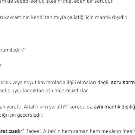
hem de sebep-sonuç ilkesini ihlal eden bir sorudur.
rı kavramının kendi tanımıyla çeliştiği için mantık dışıdır.
 hamiledir?”
?
lecek veya soyut kavramlarla ilgili olmaları değil, 
soru sorm
anlış uygulandıkları için anlamsızdırlar.
lah yarattı, Allah’ı kim yarattı?” sorusu da 
aynı mantık dışılı
ığı için geçersizdir.
atıcısıdır”
 ifadesi, Allah’ın hem zaman hem mekânın ötes