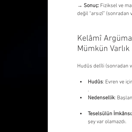
→ 
Sonuç:
 Fiziksel ve ma
değil “arsızî” (sonradan
Kelâmî Argümanl
Mümkün Varlık 
Hudûs delîli (sonradan va
Hudûs
: Evren ve iç
.
Nedensellik
: Başlan
Teselsülün İmkânsız
şey var olamazdı.