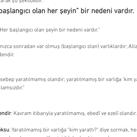
larak şu şekildedir:
“başlangıcı olan her şeyin” bir nedeni vardır.
“Her başlangıcı olan şeyin bir nedeni vardır.”
zca sonradan var olmuş (başlangıcı olan) varlıklardır; Allah
dendir.
 sebep yaratılmamış olandır; yaratılmamış bir varlığa ‘kim ya
lamsızdır.”
dendir
: Kavram itibarıyla yaratılmamış, ebedî ve ezelî olandır.
oksu
: Yaratılmamış bir varlığa “kim yarattı?” diye sormak, he