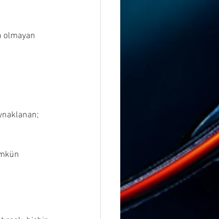
n olmayan 
aynaklanan; 
ümkün 