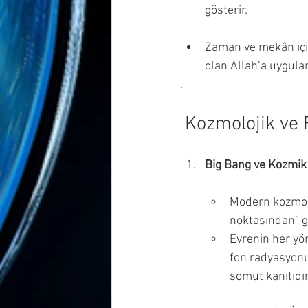
gösterir.
Zaman ve mekân için
olan Allah’a uygul
.
 Kozmolojik ve F
Big Bang ve Kozmi
Modern kozmoloj
noktasından” g
Evrenin her yön
fon radyasyonu
somut kanıtıdır