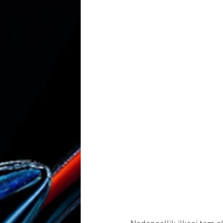
deizme yönelten 21 soru
Kura
naziat 29 çelişki
naziat 30-32