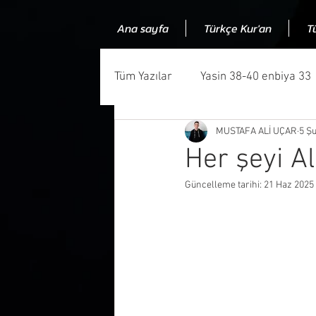
Ana sayfa
Türkçe Kur'an
T
Tüm Yazılar
Yasin 38-40 enbiya 33
MUSTAFA ALİ UÇAR
5 Ş
Kuran ve bilim uyumluluğu
Ku
Her şeyi Al
Güncelleme tarihi:
21 Haz 2025
Kuranın kaynağı
Kuran muczi
Allah niye insanlauğraşır
Ned
Makale
Kuranda gramer hata