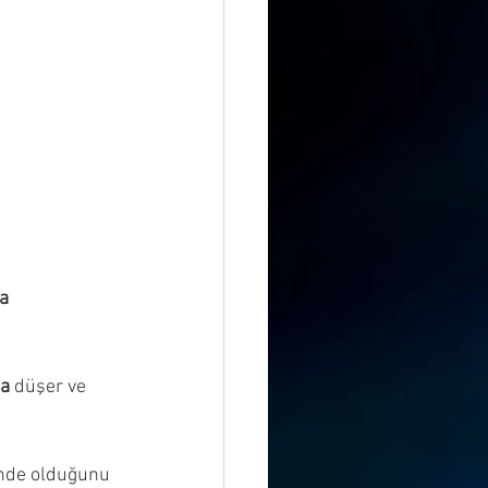
a 
ğa
 düşer ve 
inde olduğunu 