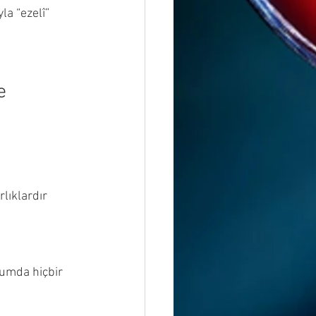
la “ezelî” 
e 
lıklardır
rumda hiçbir 