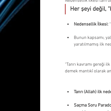
Nedensellik ilkesi tam o
Her şeyi değil, 
Nedensellik İlkesi:
 
Bunun kapsamı, yalnı
yaratılmamış ilk ne
“Tanrı kavramı gereği ilk
demek mantıkî olarak an
Tanrı (Allah) ilk ne
Saçma Soru Parad