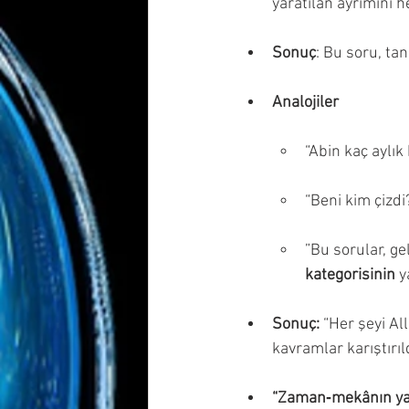
yaratılan ayrımını 
Sonuç
: Bu soru, tan
Analojiler
“Abin kaç aylık
“Beni kim çizdi
”Bu sorular, ge
kategorisinin
 y
Sonuç:
 “Her şeyi Al
kavramlar karıştırıld
“Zaman‑mekânın yar