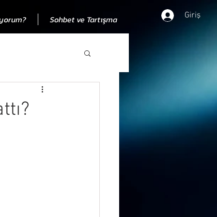
Giriş
ıyorum?
Sohbet ve Tartışma
dan
ttı?
00 eleştiri
 zamandan bağımısız