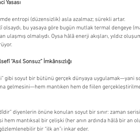
ci Yasası
emde entropi (düzensizlik) asla azalmaz; sürekli artar.
lî olsaydı, bu yasaya göre bugün mutlak termal dengeye (
an ulaşmış olmalıydı. Oysa hâlâ enerji akışları, yıldız oluş
rüyor.
sefî “Asıl Sonsuz” İmkânsızlığı
i” gibi soyut bir bütünü gerçek dünyaya uygulamak—yani s
dına gelmesini—hem mantıken hem de fiilen gerçekleştirilme
îdir” diyenlerin önüne konulan soyut bir sınır: zaman seris
i hem mantıksal bir çelişki (her anın ardında hâlâ bir an o
gözlemlenebilir bir “ilk an”ı inkar eder.