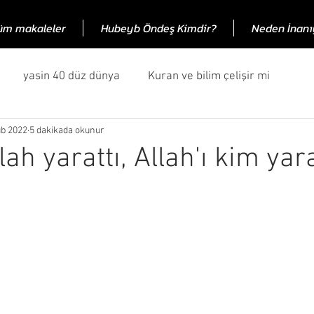
üm makaleler
Hubeyb Öndeş Kimdir?
Neden İnan
yasin 40 düz dünya
Kuran ve bilim çelişir mi
ub 2022
5 dakikada okunur
ran eleştirileri
Türkçe Kuran
Kuran önceki kitaplar
lah yarattı, Allah'ı kim yara
eleri
felsefi konular
Hubeyb öndeş
Tanrı
en islama inanalım?
Kurandaki problemler
Kurana 1
sı
Allah
Allah niye yarattı
99 eleştiri
Allah