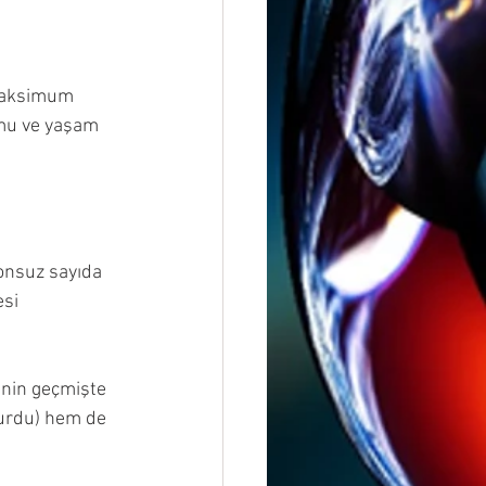
maksimum 
umu ve yaşam 
onsuz sayıda 
si 
inin geçmişte 
lurdu) hem de 