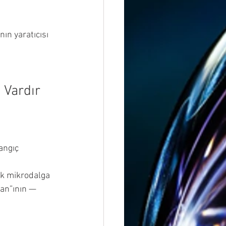
ın yaratıcısı 
ı Vardır
angıç 
ik mikrodalga 
an”ının — 