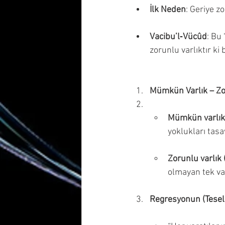
İlk Neden
: Geriye zo
Vacibu’l‑Vücûd
: Bu
zorunlu varlıktır ki b
Mümkün Varlık – Zo
Mümkün varlık
yoklukları tasav
Zorunlu varlık 
olmayan tek var
Regresyonun (Tesels