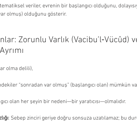
tematiksel veriler, evrenin bir başlangıcı olduğunu, dolayısıy
 var olmuş) olduğunu gösterir.
ar: Zorunlu Varlık (Vacibu’l‑Vücûd) v
Ayrımı
r olma delili), 
indekiler “sonradan var olmuş” (başlangıcı olan) mümkün var
gıcı olan her şeyin bir nedeni—bir yaratıcısı—olmalıdır.
lığı
: Sebep zinciri geriye doğru sonsuza uzatılamaz; bu du