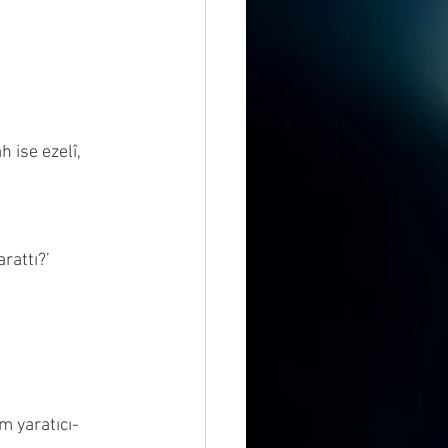
 ise ezelî, 
rattı?’ 
m yaratıcı-