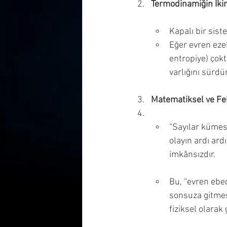
Termodinamiğin İkin
Kapalı bir sist
Eğer evren eze
entropiye) çokt
varlığını sürdü
Matematiksel ve Fel
“Sayılar kümes
olayın ardı ar
imkânsızdır.
Bu, “evren ebed
sonsuza gitmes
fiziksel olarak 