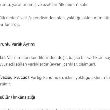
runlu, yaratılmamış ve ezelî bir “ilk neden” kalır.
 “ilk neden” varlığı kendisinden olan, yokluğu aklen mümkü
u Tanrı’dır.
runlu Varlık Ayrımı
lar
: Var olmaları kendilerinden değil, başka bir varlıktan k
vur edilebilen varlıklardır (evren, canlılar, cisimler).
(vacibu’l‑vücûd)
: Varlığı kendinden, içkin; yokluğu aklen m
lıktır.
ülün) İmkânsızlığı