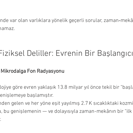
de var olan varlıklara yönelik geçerli sorular, zaman‑mekân
anamaz.
iziksel Deliller: Evrenin Bir Başlangıc
k Mikrodalga Fon Radyasyonu
iye göre evren yaklaşık 13.8 milyar yıl önce tekil bir “başl
enişlemeye başlamıştır.
den gelen ve her yöne eşit yayılmış 2.7 K sıcaklıktaki kozm
, bu genişlemenin — ve dolayısıyla zaman-mekânın bir “ilk 
.