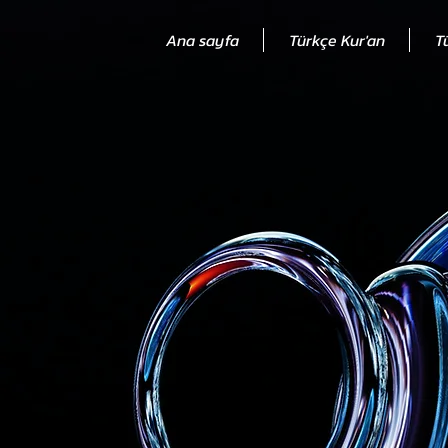
Ana sayfa
Türkçe Kur'an
T