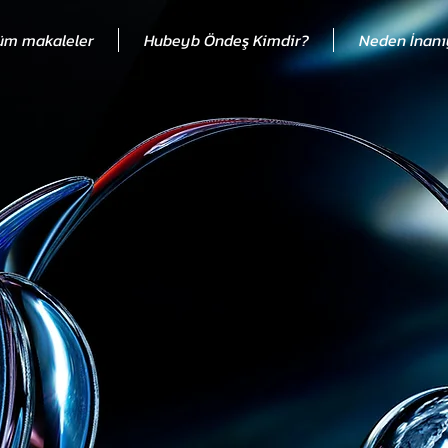
üm makaleler
Hubeyb Öndeş Kimdir?
Neden İnan