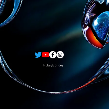
Hubeyb öndeş