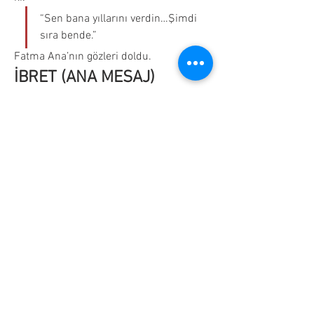
“Sen bana yıllarını verdin…Şimdi 
sıra bende.”
Fatma Ana’nın gözleri doldu.
İBRET (ANA MESAJ)
Bu hikâyenin özü şudur:
Yaşlılık tembellik değil, 
zayıflıktır
Büyükler hizmet beklemez, 
hürmet 
bekler
Bugün anlamayan, yarın aynı 
imtihanla karşılaşır
İslam’da aile, 
merhamet üzerine 
kurulur
SON SÖZ
“Gençlik kuvvetle imtihan 
edilir,yaşlılık ise sabırla…Her 
ikisinin de anahtarı 
merhamettir.”