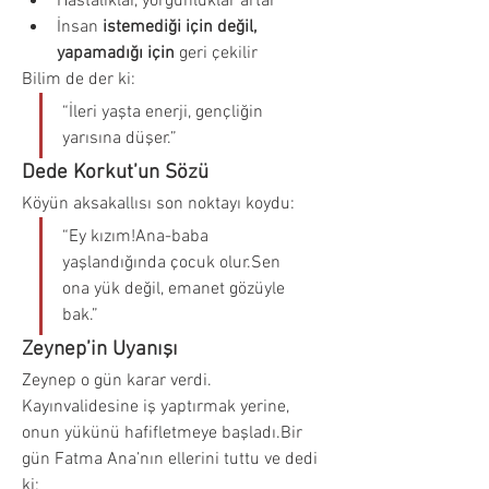
Hastalıklar, yorgunluklar artar
İnsan 
istemediği için değil, 
yapamadığı için
 geri çekilir
Bilim de der ki:
“İleri yaşta enerji, gençliğin 
yarısına düşer.”
Dede Korkut’un Sözü
Köyün aksakallısı son noktayı koydu:
“Ey kızım!Ana-baba 
yaşlandığında çocuk olur.Sen 
ona yük değil, emanet gözüyle 
bak.”
Zeynep’in Uyanışı
Zeynep o gün karar verdi.
Kayınvalidesine iş yaptırmak yerine, 
onun yükünü hafifletmeye başladı.Bir 
gün Fatma Ana’nın ellerini tuttu ve dedi 
ki: