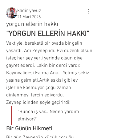
kadir yavuz
21 Mart 2026
yorgun ellerin hakkı
“YORGUN ELLERİN HAKKI”
Vaktiyle, bereketli bir ovada bir gelin 
yaşardı. Adı Zeynep idi. Evi düzenli olsun 
ister, her şey yerli yerinde olsun diye 
gayret ederdi. Lakin bir derdi vardı:
Kayınvalidesi Fatma Ana… Yetmiş sekiz 
yaşına gelmişti.Artık eskisi gibi ev 
işlerine koşmuyor, çoğu zaman 
dinlenmeyi tercih ediyordu.
Zeynep içinden şöyle geçirirdi:
“Bunca iş var… Neden yardım 
etmiyor?”
Bir Günün Hikmeti
Bir gün Zeynep’in küçük çocuğu 