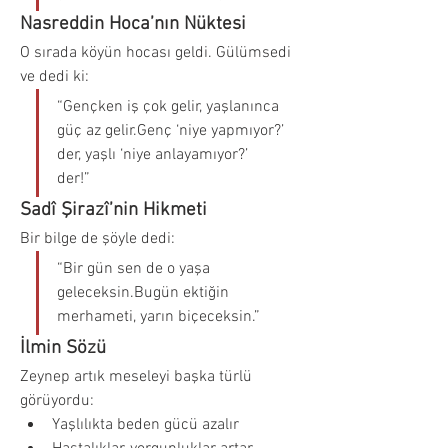
Nasreddin Hoca’nın Nüktesi
O sırada köyün hocası geldi. Gülümsedi 
ve dedi ki:
“Gençken iş çok gelir, yaşlanınca 
güç az gelir.Genç ‘niye yapmıyor?’ 
der, yaşlı ‘niye anlayamıyor?’ 
der!”
Sadî Şirazî’nin Hikmeti
Bir bilge de şöyle dedi:
“Bir gün sen de o yaşa 
geleceksin.Bugün ektiğin 
merhameti, yarın biçeceksin.”
İlmin Sözü
Zeynep artık meseleyi başka türlü 
görüyordu:
Yaşlılıkta beden gücü azalır