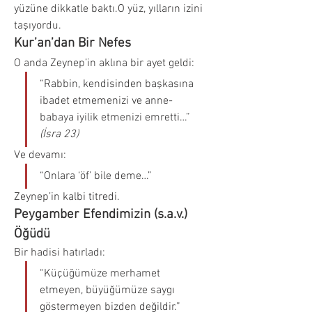
yüzüne dikkatle baktı.O yüz, yılların izini 
taşıyordu.
Kur’an’dan Bir Nefes
O anda Zeynep’in aklına bir ayet geldi:
“Rabbin, kendisinden başkasına 
ibadet etmemenizi ve anne-
babaya iyilik etmenizi emretti…” 
(İsra 23)
Ve devamı:
“Onlara ‘öf’ bile deme…”
Zeynep’in kalbi titredi.
Peygamber Efendimizin (s.a.v.) 
Öğüdü
Bir hadisi hatırladı:
“Küçüğümüze merhamet 
etmeyen, büyüğümüze saygı 
göstermeyen bizden değildir.”