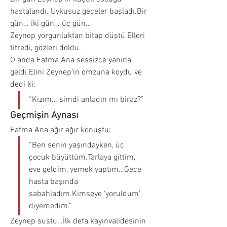
hastalandı. Uykusuz geceler başladı.Bir 
gün… iki gün… üç gün…
Zeynep yorgunluktan bitap düştü.Elleri 
titredi, gözleri doldu.
O anda Fatma Ana sessizce yanına 
geldi.Elini Zeynep’in omzuna koydu ve 
dedi ki:
“Kızım… şimdi anladın mı biraz?”
Geçmişin Aynası
Fatma Ana ağır ağır konuştu:
“Ben senin yaşındayken, üç 
çocuk büyüttüm.Tarlaya gittim, 
eve geldim, yemek yaptım…Gece 
hasta başında 
sabahladım.Kimseye ‘yoruldum’ 
diyemedim.”
Zeynep sustu…İlk defa kayınvalidesinin 