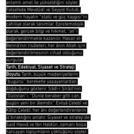
anlamlı amel ile yükseldiğini söyler. 
Felsefede Mevdûdî ve Seyyid Kutub, 
modern hayatın “statü ve güç kaygısı”nı 
cahiliye olarak tanımlar. Epistemolojik 
olarak, gerçek bilgi ve hikmet, “an”ı 
değerlendirmekle kazanılır. Hasan el-
Bennâ’nın risâleleri, her ânın Allah için 
değerlendirilmesinin cihad olduğunu 
vurgular.
Tarih, Edebiyat, Siyaset ve Strateji 
Boyutu
 Tarih, büyük medeniyetlerin 
“bugünü” bereketle yaşayanlardan 
doğduğunu gösterir. Sâdî-i Şîrâzî’nin 
“Gülistan”ı: “Dünle beraber gitti can, 
bugün yeni bir âlemdir.” Evliyâ Çelebî ve 
Kâtip Çelebî, her ânı değerlendirenlerin 
iz bıraktığını anlatır. Siyaset ve strateji’de 
Said Havvâ ve İbn Haldûn, zamanı boşa 
harcayan toplumların çöktüğünü söyler. 