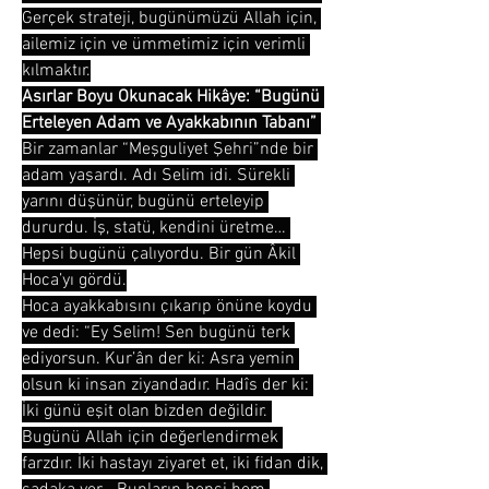
Gerçek strateji, bugünümüzü Allah için, 
ailemiz için ve ümmetimiz için verimli 
kılmaktır.
Asırlar Boyu Okunacak Hikâye: “Bugünü 
Erteleyen Adam ve Ayakkabının Tabanı”
Bir zamanlar “Meşguliyet Şehri”nde bir 
adam yaşardı. Adı Selim idi. Sürekli 
yarını düşünür, bugünü erteleyip 
dururdu. İş, statü, kendini üretme… 
Hepsi bugünü çalıyordu. Bir gün Âkil 
Hoca’yı gördü.
Hoca ayakkabısını çıkarıp önüne koydu 
ve dedi: “Ey Selim! Sen bugünü terk 
ediyorsun. Kur’ân der ki: Asra yemin 
olsun ki insan ziyandadır. Hadîs der ki: 
İki günü eşit olan bizden değildir. 
Bugünü Allah için değerlendirmek 
farzdır. İki hastayı ziyaret et, iki fidan dik, 