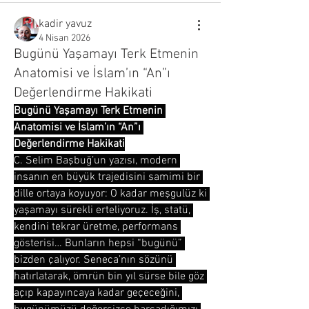
kadir yavuz
4 Nisan 2026
Bugünü Yaşamayı Terk Etmenin
Anatomisi ve İslam’ın “An”ı
Değerlendirme Hakikati
Bugünü Yaşamayı Terk Etmenin 
Anatomisi ve İslam’ın “An”ı 
Değerlendirme Hakikati
C. Selim Başbuğ’un yazısı, modern 
insanın en büyük trajedisini samimi bir 
dille ortaya koyuyor: O kadar meşgulüz ki 
yaşamayı sürekli erteliyoruz. İş, statü, 
kendini tekrar üretme, performans 
gösterisi… Bunların hepsi “bugünü” 
bizden çalıyor. Seneca’nın sözünü 
hatırlatarak, ömrün bin yıl sürse bile göz 
açıp kapayıncaya kadar geçeceğini, 