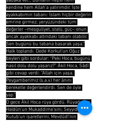
sadaka ver… Bunların hepsi hem 
kendine hem Allah’a yatırımdır. İşte 
ayakkabımın tabanı: İslam hiçbir değerin 
emrine girmez; yeryüzündeki tüm 
değerler –meşguliyet, statü, güç– onun 
ancak ayakkabı altındaki tabanı olabilir. 
Sen bugünü bu tabana basarak yaşa.”
Halk toplandı. Dede Korkut’un Oğuz 
beyleri gibi sordular: “Peki Hoca, bugünü 
nasıl dolu dolu yaşarız?” Âkil Hoca, Sâdî 
gibi cevap verdi: “Allah için yaşa. 
Peygamberimiz (s.a.v.) her ânını 
bereketle değerlendirdi. Sen de öyle 
yap.”
O gece Âkil Hoca rüya gördü. Rüyada İbn 
Haldûn’un Mukaddime’sini, Seyyid 
Kutub’un işaretlerini, Mevdûdî’nin 
tefsirlerini, Said Havvâ’nın risâlelerini, 
Hasan el-Bennâ’nın muhtasarlarını bir 