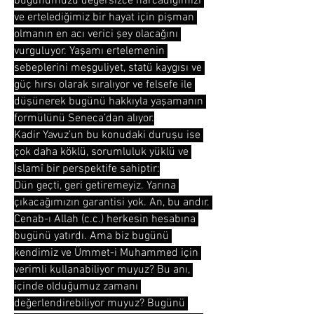
bugünümüzü değersizce harcadığımızı 
ve ertelediğimiz bir hayat için pişman 
olmanın en acı verici şey olacağını 
vurguluyor. Yaşamı ertelemenin 
sebeplerini meşguliyet, statü kaygısı ve 
güç hırsı olarak sıralıyor ve felsefe ile 
düşünerek bugünü hakkıyla yaşamanın 
formülünü Seneca’dan alıyor.
Kadir Yavuz’un bu konudaki duruşu ise 
çok daha köklü, sorumluluk yüklü ve 
İslamî bir perspektife sahiptir:
Dün geçti, geri getiremeyiz. Yarına 
çıkacağımızın garantisi yok. An, bu andır. 
Cenab-ı Allah (c.c.) herkesin hesabına 
bugünü yatırdı. Ama biz bugünü 
kendimiz ve Ümmet-i Muhammed için 
verimli kullanabiliyor muyuz? Bu anı, 
içinde olduğumuz zamanı 
değerlendirebiliyor muyuz? Bugünü 