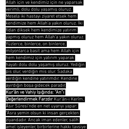
Allah için ve kendimiz için ne yaparsak 
verimli, dolu dolu yaşamış oluruz. 
Mesela iki hastayı ziyaret etsek hem 
kendimize hem Allah’a yakın oluruz. İki 
fidan diksek hem kendimize yatırım 
yapmış oluruz hem Allah’a yakın oluruz. 
Yüzlerce, binlerce, on binlerce, 
milyonlarca basit ama hem Allah için 
hem kendimiz için yatırım yaparak 
hayatı dolu dolu yaşamış oluruz. Yediğin 
pis olur, verdiğin mis olur. Sadaka 
verdiğin kendine yatırımdır. Kendine 
ayırdığın boşa gidecek paradır.
Kur’ân ve Vahiy Işığında: “An”ı 
Değerlendirmek Farzdır
 Kur’ân-ı Kerîm, 
Âsır Sûresi’nde en net uyarıyı yapar: 
“Asra yemin olsun ki insan gerçekten 
ziyandadır. Ancak iman edenler, salih 
amel işleyenler, birbirlerine hakkı tavsiye 