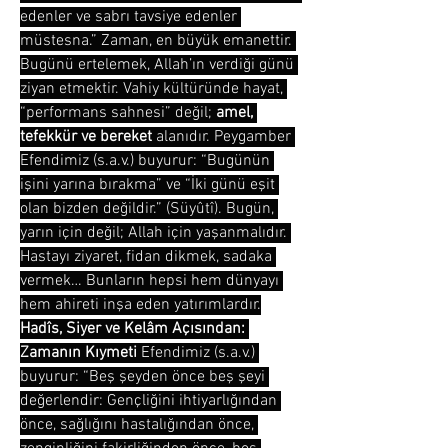
edenler ve sabrı tavsiye edenler 
müstesna.” Zaman, en büyük emanettir. 
Bugünü ertelemek, Allah’ın verdiği günü 
ziyan etmektir. Vahiy kültüründe hayat, 
“performans sahnesi” değil; 
amel, 
tefekkür ve bereket
 alanıdır. Peygamber 
Efendimiz (s.a.v.) buyurur: “Bugünün 
işini yarına bırakma” ve “İki günü eşit 
olan bizden değildir.” (Süyûtî). Bugün, 
yarın için değil; Allah için yaşanmalıdır. 
Hastayı ziyaret, fidan dikmek, sadaka 
vermek… Bunların hepsi hem dünyayı 
hem ahireti inşa eden yatırımlardır.
Hadîs, Siyer ve Kelâm Açısından: 
Zamanın Kıymeti
 Efendimiz (s.a.v.) 
buyurur: “Beş şeyden önce beş şeyi 
değerlendir: Gençliğini ihtiyarlığından 
önce, sağlığını hastalığından önce, 