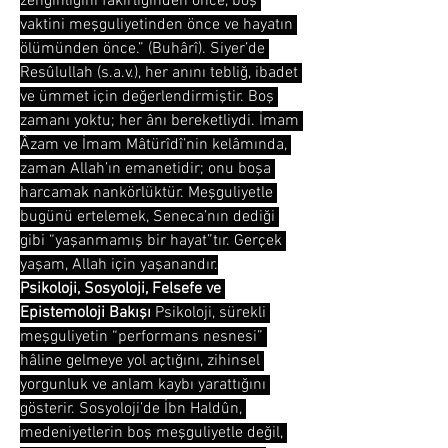
zenginliğini fakirliğinden önce, boş 
vaktini meşguliyetinden önce ve hayatın 
ölümünden önce.” (Buhârî). Siyer’de 
Resûlullah (s.a.v.), her anını tebliğ, ibadet 
ve ümmet için değerlendirmiştir. Boş 
zamanı yoktu; her ânı bereketliydi. İmam 
Âzam ve İmam Mâtürîdî’nin kelâmında, 
zaman Allah’ın emanetidir; onu boşa 
harcamak nankörlüktür. Meşguliyetle 
bugünü ertelemek, Seneca’nın dediği 
gibi “yaşanmamış bir hayat”tır. Gerçek 
yaşam, Allah için yaşanandır.
Psikoloji, Sosyoloji, Felsefe ve 
Epistemoloji Bakışı
 Psikoloji, sürekli 
meşguliyetin “performans nesnesi” 
hâline gelmeye yol açtığını, zihinsel 
yorgunluk ve anlam kaybı yarattığını 
gösterir. Sosyoloji’de İbn Haldûn, 
medeniyetlerin boş meşguliyetle değil, 