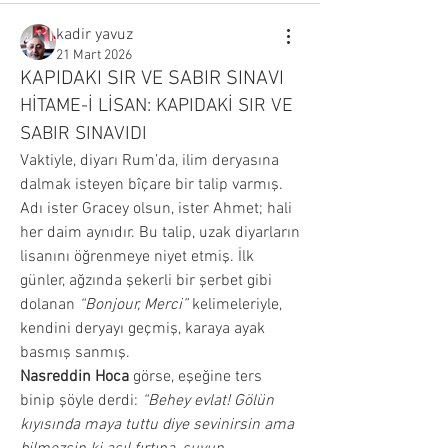
kadir yavuz
21 Mart 2026
KAPIDAKI SIR VE SABIR SINAVI
HİTAME-İ LİSAN: KAPIDAKİ SIR VE 
SABIR SINAVIDI
Vaktiyle, diyarı Rum’da, ilim deryasına 
dalmak isteyen bîçare bir talip varmış. 
Adı ister Gracey olsun, ister Ahmet; hali 
her daim aynıdır. Bu talip, uzak diyarların 
lisanını öğrenmeye niyet etmiş. İlk 
günler, ağzında şekerli bir şerbet gibi 
dolanan 
“Bonjour, Merci”
 kelimeleriyle, 
kendini deryayı geçmiş, karaya ayak 
basmış sanmış.
Nasreddin Hoca
 görse, eşeğine ters 
binip şöyle derdi: 
“Behey evlat! Gölün 
kıyısında maya tuttu diye sevinirsin ama 