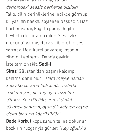
bilmezsin ki asıl fırtına, suyun 
derinindeki sessiz harflerde gizlidir!”
Talip, dilin derinliklerine indikçe görmüş 
ki; yazılan başka, söylenen başkadır. Bazı 
harfler vardır, kağıtta padişah gibi 
heybetli durur ama dilde “sessizlik 
orucuna” yatmış derviş gibidir, hiç ses 
vermez. Bazı kurallar vardır, insanın 
zihnini Labirent-i Dehr’e çevirir.
İşte tam o vakit, 
Sadi-i 
Şirazi
 Gülistan’dan başını kaldırıp 
kelama dahil olur: 
“Ham meyve daldan 
kolay kopar ama tadı acıdır. Sabırla 
beklemeyen, pişmiş aşın lezzetini 
bilmez. Sen dili öğrenmeyi dudak 
bükmek sanırsın, oysa dil; kalpten beyne 
giden bir sırat köprüsüdür.”
Dede Korkut
 kopuzunun teline dokunur, 
bozkırın rüzgarıyla gürler: 
“Hey oğul! Ad 