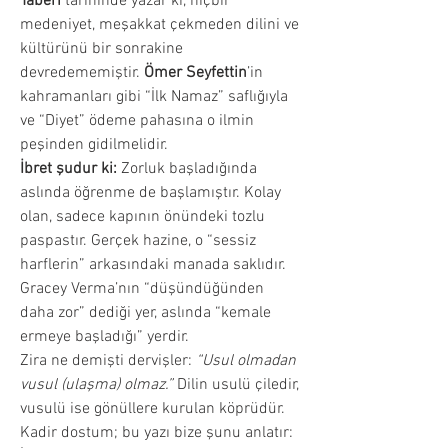
Taberi
 tarihinde yazar ki, hiçbir 
medeniyet, meşakkat çekmeden dilini ve 
kültürünü bir sonrakine 
devredememiştir. 
Ömer Seyfettin
’in 
kahramanları gibi “İlk Namaz” saflığıyla 
ve “Diyet” ödeme pahasına o ilmin 
peşinden gidilmelidir.
İbret şudur ki:
 Zorluk başladığında 
aslında öğrenme de başlamıştır. Kolay 
olan, sadece kapının önündeki tozlu 
paspastır. Gerçek hazine, o “sessiz 
harflerin” arkasındaki manada saklıdır. 
Gracey Verma’nın “düşündüğünden 
daha zor” dediği yer, aslında “kemale 
ermeye başladığı” yerdir.
Zira ne demişti dervişler: 
“Usul olmadan 
vusul (ulaşma) olmaz.”
 Dilin usulü çiledir, 
vusulü ise gönüllere kurulan köprüdür.
Kadir dostum; bu yazı bize şunu anlatır: 