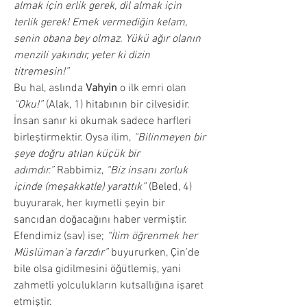
almak için erlik gerek, dil almak için 
terlik gerek! Emek vermediğin kelam, 
senin obana bey olmaz. Yükü ağır olanın 
menzili yakındır, yeter ki dizin 
titremesin!”
Bu hal, aslında 
Vahyin
 o ilk emri olan 
“Oku!”
 (Alak, 1) hitabının bir cilvesidir. 
İnsan sanır ki okumak sadece harfleri 
birleştirmektir. Oysa ilim, 
“Bilinmeyen bir 
şeye doğru atılan küçük bir 
adımdır.”
 Rabbimiz, 
“Biz insanı zorluk 
içinde (meşakkatle) yarattık”
 (Beled, 4) 
buyurarak, her kıymetli şeyin bir 
sancıdan doğacağını haber vermiştir. 
Efendimiz (sav) ise; 
“İlim öğrenmek her 
Müslüman’a farzdır”
 buyururken, Çin’de 
bile olsa gidilmesini öğütlemiş, yani 
zahmetli yolculukların kutsallığına işaret 
etmiştir.