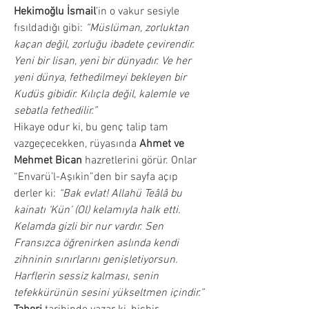
Hekimoğlu İsmail
’in o vakur sesiyle 
fısıldadığı gibi: 
“Müslüman, zorluktan 
kaçan değil, zorluğu ibadete çevirendir. 
Yeni bir lisan, yeni bir dünyadır. Ve her 
yeni dünya, fethedilmeyi bekleyen bir 
Kudüs gibidir. Kılıçla değil, kalemle ve 
sebatla fethedilir.”
Hikaye odur ki, bu genç talip tam 
vazgeçecekken, rüyasında 
Ahmet ve 
Mehmet Bican
 hazretlerini görür. Onlar 
“Envarü’l-Aşıkin”den bir sayfa açıp 
derler ki: 
“Bak evlat! Allahü Teâlâ bu 
kainatı ‘Kün’ (Ol) kelamıyla halk etti. 
Kelamda gizli bir nur vardır. Sen 
Fransızca öğrenirken aslında kendi 
zihninin sınırlarını genişletiyorsun. 
Harflerin sessiz kalması, senin 
tefekkürünün sesini yükseltmen içindir.”