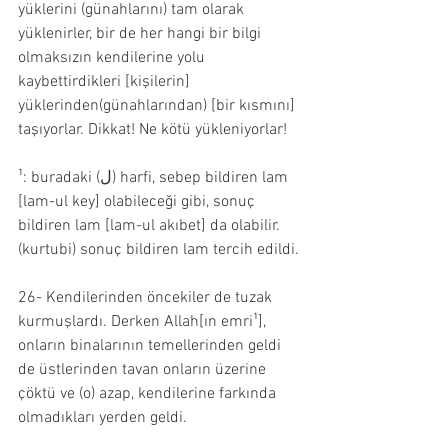
yüklerini (günahlarını) tam olarak 
yüklenirler, bir de her hangi bir bilgi 
olmaksızın kendilerine yolu 
kaybettirdikleri [kişilerin] 
yüklerinden(günahlarından) [bir kısmını] 
taşıyorlar. Dikkat! Ne kötü yükleniyorlar!
¹: buradaki (ل) harfi, sebep bildiren lam 
[lam-ul key] olabileceği gibi, sonuç 
bildiren lam [lam-ul akıbet] da olabilir. 
(kurtubi) sonuç bildiren lam tercih edildi.
26- Kendilerinden öncekiler de tuzak 
kurmuşlardı. Derken Allah[ın emri¹], 
onların binalarının temellerinden geldi 
de üstlerinden tavan onların üzerine 
çöktü ve (o) azap, kendilerine farkında 
olmadıkları yerden geldi.