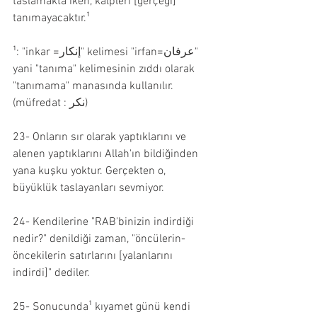
taslamakta iken, kalpleri [gerçeği] 
tanımayacaktır.¹
¹: "inkar =إنكار" kelimesi "irfan=عرفان" 
yani "tanıma" kelimesinin zıddı olarak 
"tanımama" manasında kullanılır. 
(müfredat : نكر)
23- Onların sır olarak yaptıklarını ve 
alenen yaptıklarını Allah'ın bildiğinden 
yana kuşku yoktur. Gerçekten o, 
büyüklük taslayanları sevmiyor.
24- Kendilerine "RAB'binizin indirdiği 
nedir?" denildiği zaman, "öncülerin-
öncekilerin satırlarını [yalanlarını 
indirdi]" dediler.
25- Sonucunda¹ kıyamet günü kendi 