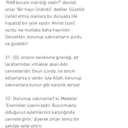
"RAB'binizin indirdiği nedir?" denildi, 
onlar "Bir hayır [indirdi]" dediler. Güzellik 
[iyilik] etmiş olanlara bu dünyada [ilk 
hayatta] bir iyilik vardır. Ahiret [son] 
yurdu ise mutlaka daha hayırlıdır. 
Gerçekten, korunup sakınanların yurdu 
ne güzeldir!
31- [O], onların kendisine gireceği, alt 
taraflarından ırmaklar akan Adn 
cennetleridir. Onun içinde, ne tercih 
ediyorlarsa o vardır. İşte Allah, korunup 
sakınanlara bunun gibi karşılık veriyor.
32- [korunup sakınanlar] ki, Melekler 
"Esenlikler üzerinizedir. Bulunmakta 
olduğunuz eylemleriniz karşılığında 
cennete girin." diyerek onları temiz bir 
şekilde vefat ettirir.