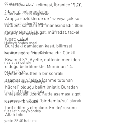
99 eleştiri
²: "nutfe=نطفة" kelimesi, İbranice "נֵטֶף", 
"damla" anlamındadır. 
Allah zamandan bağımısız
Arapça sözlüklerde de "az veya çok su, 
deizme yönelten 21 soru
rutubet, saf olan su" manasındadır. (İbni 
faris:Mekayısi-l lugat, müfredat, tac-el 
Kuran alıntı mı yaptı
lugat: نطف) 
Hubeyb öndeş meali
Buradaki damladan kasıt, bilimsel 
verilere göre "zigot" olmalıdır. Çünkü 
kuran mucizeleri naziat
Kıyamet 37. Ayette, nutfenin meni'den 
naziat 29 çelişki
olduğu belirtilmekte; Müminun 14. 
naziat 30-32
Ayette de nutfenin bir sonraki 
aşamasının "alaka [rahme tutunan 
müddesir suresi hubeyb
hücre]" olduğu belirtilmiştir. Buradan 
fussilet 11 bilimsel hata
anlaşılacağı üzere, nutfe aşaması zigot 
aşamasıdır. Zigot "bir damla/su" olarak 
fussilet 9-12 mucize
tarif edilmiş olmalıdır. En doğrusunu 
fussilet hubeyb öndeş
Allah bilir. 
yasin 38 40 hata mı