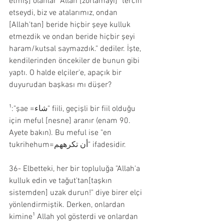
etmiş] olanlar "Allah [zorlamayı]¹ tercih 
etseydi, biz ve atalarımız, ondan 
[Allah'tan] beride hiçbir şeye kulluk 
etmezdik ve ondan beride hiçbir şeyi 
haram/kutsal saymazdık." dediler. İşte, 
kendilerinden öncekiler de bunun gibi 
yaptı. O halde elçiler'e, apaçık bir 
duyurudan başkası mı düşer?
¹:"şae =شاء" fiili, geçişli bir fiil olduğu 
için meful [nesne] aranır (enam 90. 
Ayete bakın). Bu meful ise "en 
tukrihehum=أن تكرههم" ifadesidir.
36- Elbetteki, her bir topluluğa "Allah'a 
kulluk edin ve tağut'tan[taşkın 
sistemden] uzak durun!" diye birer elçi 
yönlendirmiştik. Derken, onlardan 
kimine¹ Allah yol gösterdi ve onlardan 