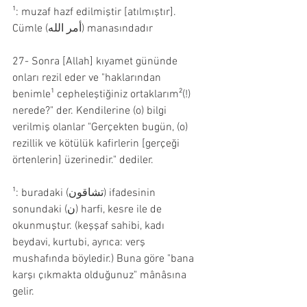
¹: muzaf hazf edilmiştir [atılmıştır]. 
Cümle (أمر الله) manasındadır
27- Sonra [Allah] kıyamet gününde 
onları rezil eder ve "haklarından 
benimle¹ cepheleştiğiniz ortaklarım²(!) 
nerede?" der. Kendilerine (o) bilgi 
verilmiş olanlar "Gerçekten bugün, (o) 
rezillik ve kötülük kafirlerin [gerçeği 
örtenlerin] üzerinedir." dediler.
¹: buradaki (تشاقون) ifadesinin 
sonundaki (ن) harfi, kesre ile de 
okunmuştur. (keşşaf sahibi, kadı 
beydavi, kurtubi, ayrıca: verş 
mushafında böyledir.) Buna göre "bana 
karşı çıkmakta olduğunuz" mânâsına 
gelir.