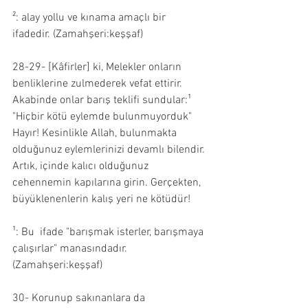
²: alay yollu ve kınama amaçlı bir 
ifadedir. (Zamahşeri:keşşaf)
28-29- [Kâfirler] ki, Melekler onların 
benliklerine zulmederek vefat ettirir. 
Akabinde onlar barış teklifi sundular:¹ 
"Hiçbir kötü eylemde bulunmuyorduk" 
Hayır! Kesinlikle Allah, bulunmakta 
olduğunuz eylemlerinizi devamlı bilendir. 
Artık, içinde kalıcı olduğunuz 
cehennemin kapılarına girin. Gerçekten, 
büyüklenenlerin kalış yeri ne kötüdür!
¹: Bu  ifade "barışmak isterler, barışmaya 
çalışırlar" manasındadır. 
(Zamahşeri:keşşaf)
30- Korunup sakınanlara da 