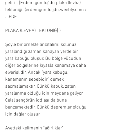
getirir. [Erdem gündoğdu plaka (levha) 
tektoniği. (erdemgundogdu.weebly.com › 
...PDF
PLAKA (LEVHA) TEKTONİĞ] )
Şöyle bir örnekle anlatalım: kolunuz 
yaralandığı zaman kanayan yerde bir 
yara kabuğu oluşur. Bu bölge vücudun 
diğer bölgelerine kıyasla kanamaya daha 
elverişlidir. Ancak "yara kabuğu, 
kanamanın sebebidir" demek 
saçmalamaktır. Çünkü kabuk, zaten 
yaralanma olduğu için meydana geliyor. 
Celal şengörün iddiası da buna 
benzemektedir. Çünkü depremler olduğu 
için dağlar oluşur.
Ayetteki kelimenin "ağırlıklar" 