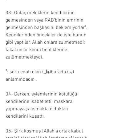
33- Onlar, meleklerin kendilerine 
gelmesinden veya RAB'binin emrinin 
gelmesinden başkasını beklemiyorlar¹. 
Kendilerinden öncekiler de işte bunun 
gibi yaptılar. Allah onlara zulmetmedi; 
fakat onlar kendi benliklerine 
zulümetmekteydi.
¹: soru edatı olan (هل)burada (ما) 
anlamındadır. .
34- Derken, eylemlerinin kötülüğü 
kendilerine isabet etti; maskara 
yapmaya çalışmakta oldukları 
kendilerini kuşattı.
35- Şirk koşmuş [Allah'a ortak kabul 