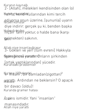
Kuranın kaynağı
2- [Allah], melekleri kendisinden olan (o) 
Kuran muczieleri
ruh'la, kendi kullarından kimi tercih 
ediyorsa onun üzerine, [şununla] uyarın 
felsefi konular
diye indirir: gerçek şu ki, benden başka 
Hubeyb öndeş
hiçbir Tanrı yoktur, o halde bana (karşı 
gelmekten) sakının.
Tanrı
Allah niye insanlauğraşır
3- Gökleri ve yeri [tüm evreni] Hakkıyla 
[gereğince] yarattı. Onların şirkinden 
Neden islama inanalım?
[ortak yaptıklarından] yücedir.
Kurandaki problemler
Kurana 100 eleştiri
4- İnsanı¹, bir damladan(zigottan)² 
yarattı. Ardından ne beklersin? O apaçık 
Makale
bir davacı [oldu]!
Kuranda gramer hatası
¹: cins ismidir. Yani "insanları" 
Allah
manasındadır.
Allah niye yarattı