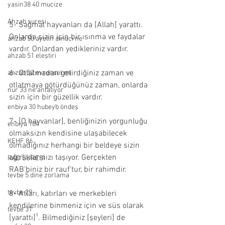
yasin38 40 mucize
Ahzab suresi
5- Sağmal hayvanları da [Allah] yarattı. 
Onlarda sizin için bir ısınma ve faydalar 
ahzab 50 ayetin amacı ne
vardır. Onlardan yedikleriniz vardır.
ahzab 51 eleştiri
6- Otlatmadan getirdiğiniz zaman ve 
ahzab 52 evrensel mi
otlatmaya götürdüğünüz zaman, onlarda 
nur 33 ne anlatıyor
sizin için bir güzellik vardır.
enbiya 30 hubeyb öndeş
7- [O hayvanlar], benliğinizin yorgunluğu 
enbiya 104
olmaksızın kendisine ulaşabilecek 
KEHF 86
olmadığınız herhangi bir beldeye sizin 
ağırlıklarınızı taşıyor. Gerçekten 
RAD SURESİ
RAB'biniz bir rauf'tur, bir rahimdir.
tevbe 5 dine zorlama
tevbe 29
8- Atları, katırları ve merkebleri 
kendilerine binmeniz için ve süs olarak 
tevbe 31
[yarattı]¹. Bilmediğiniz [şeyleri] de 