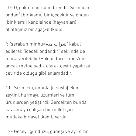
10- O, gökten bir su indirendir. Sizin için 
ondan¹ [bir kısmı] bir içecektir ve ondan 
[bir kısmı] kendisinde (hayvanları) 
otlattığınız bir ağaç-bitkidir.
¹: "şerabun minhu=شراب منه" kabul 
edilerek "içecek ondandır" şeklinde de 
mana verilebilir (Halebi:duru-l mes'un) 
ancak metne sadık olarak çeviri yapılırsa 
çeviride olduğu gibi anlamdadır.
11- Sizin için, onunla [o suyla] ekini, 
zeytini, hurmayı, üzümleri ve tüm 
ürünlerden yetiştirdi. Gerçekten bunda, 
kavramaya çalışan bir millet için 
mutlaka bir ayet [kanıt] vardır.
12- Geceyi, gündüzü, güneşi ve ay'ı sizin 