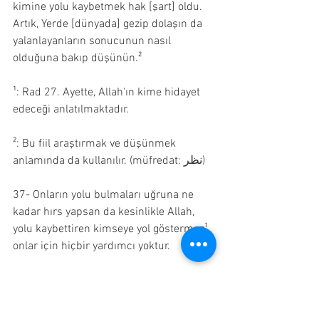
kimine yolu kaybetmek hak [şart] oldu. 
Artık, Yerde [dünyada] gezip dolaşın da 
yalanlayanların sonucunun nasıl 
olduğuna bakıp düşünün.²
¹: Rad 27. Ayette, Allah'ın kime hidayet 
edeceği anlatılmaktadır.
²: Bu fiil araştırmak ve düşünmek 
anlamında da kullanılır. (müfredat: نظر)
37- Onların yolu bulmaları uğruna ne 
kadar hırs yapsan da kesinlikle Allah, 
yolu kaybettiren kimseye yol göstermez¹. 
onlar için hiçbir yardımcı yoktur.
¹: Genellikle "Yolu kaybettirir" [يُضِل] 
fiilinin faili Allah kabul edilerek "Allah, 
yolu kaybettirdiği kimseye yol 