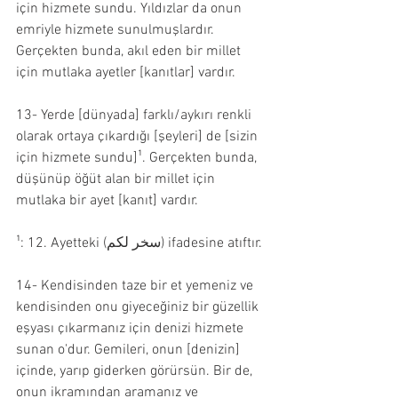
için hizmete sundu. Yıldızlar da onun 
emriyle hizmete sunulmuşlardır. 
Gerçekten bunda, akıl eden bir millet 
için mutlaka ayetler [kanıtlar] vardır.
13- Yerde [dünyada] farklı/aykırı renkli 
olarak ortaya çıkardığı [şeyleri] de [sizin 
için hizmete sundu]¹. Gerçekten bunda, 
düşünüp öğüt alan bir millet için 
mutlaka bir ayet [kanıt] vardır.
¹: 12. Ayetteki (سخر لكم) ifadesine atıftır.
14- Kendisinden taze bir et yemeniz ve 
kendisinden onu giyeceğiniz bir güzellik 
eşyası çıkarmanız için denizi hizmete 
sunan o'dur. Gemileri, onun [denizin] 
içinde, yarıp giderken görürsün. Bir de, 
onun ikramından aramanız ve 