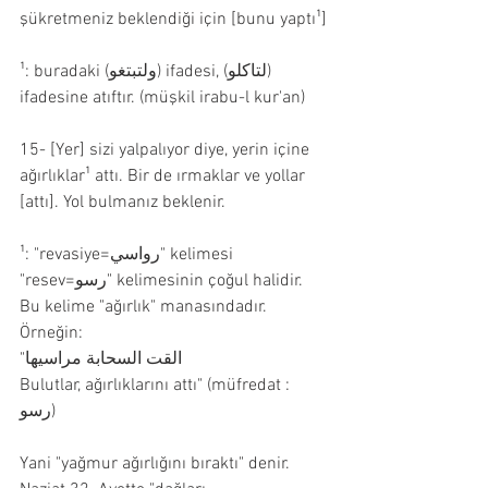
şükretmeniz beklendiği için [bunu yaptı¹]
¹: buradaki (ولتبتغو) ifadesi, (لتاكلو) 
ifadesine atıftır. (müşkil irabu-l kur'an)
15- [Yer] sizi yalpalıyor diye, yerin içine 
ağırlıklar¹ attı. Bir de ırmaklar ve yollar 
[attı]. Yol bulmanız beklenir.
¹: "revasiye=رواسي" kelimesi 
"resev=رسو" kelimesinin çoğul halidir. 
Bu kelime "ağırlık" manasındadır.
Örneğin:
"القت السحابة مراسيها
Bulutlar, ağırlıklarını attı" (müfredat : 
رسو)
Yani "yağmur ağırlığını bıraktı" denir. 