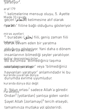
enfal 39
yaratıyor².
araf 179
¹: kelimelerine mensup oluşu, 5. Ayette 
Maide 33 cevabı
geçen (الانعام) kelimesine atıf olarak 
"yarattı" fiiline bağlı olduğunu gösteriyor.
nisa 34
miras ayetleri
²: buradaki (يخلق) fiili, geniş zaman fiili 
bakara 193
olarak devam eden bir yaratma 
olduğunu gösteriyor. Yani daha o dönem 
alimran suresi meali
insanlarının bilmediği şeyler yaratılıyor.
dağlar depremleri önler
Bu durumda "Bilmediğiniz taşıma 
vasıtaları yaratıyor" veya "bilmediğiniz 
celal şengöre cevap
hayvanları yaratıyor" anlamındadır ki bu 
kuranda yuvarlak dünya
durumda evrime uyumludur.
kuranda dünya düz değil
9- Yolun ortası¹ sadece Allah'a göredir. 
Parakletos
Ondan² [yollardan] yanlışa giden vardır. 
Şayet Allah [zorlamayı]³ tercih etseydi, 
tamamınıza mutlaka yol gösterirdi.