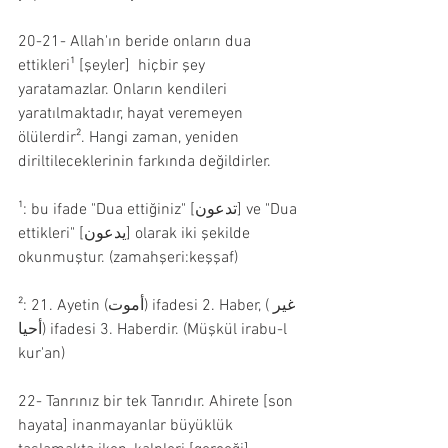
20-21- Allah'ın beride onların dua 
ettikleri¹ [şeyler]  hiçbir şey 
yaratamazlar. Onların kendileri 
yaratılmaktadır, hayat veremeyen 
ölülerdir². Hangi zaman, yeniden 
diriltileceklerinin farkında değildirler.
¹: bu ifade "Dua ettiğiniz" [تدعون] ve "Dua 
ettikleri" [يدعون] olarak iki şekilde 
okunmuştur. (zamahşeri:keşşaf)
²: 21. Ayetin (أموت) ifadesi 2. Haber, (غير 
أحيا) ifadesi 3. Haberdir. (Müşkül irabu-l 
kur'an)
22- Tanrınız bir tek Tanrıdır. Ahirete [son 
hayata] inanmayanlar büyüklük 