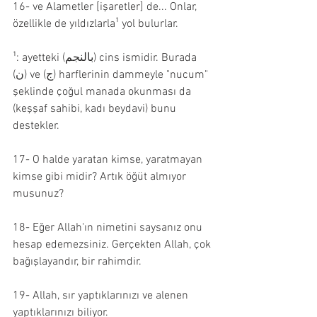
16- ve Alametler [işaretler] de... Onlar, 
özellikle de yıldızlarla¹ yol bulurlar.
¹: ayetteki (بالنجم) cins ismidir. Burada 
(ن) ve (ج) harflerinin dammeyle "nucum" 
şeklinde çoğul manada okunması da 
(keşşaf sahibi, kadı beydavi) bunu 
destekler.
17- O halde yaratan kimse, yaratmayan 
kimse gibi midir? Artık öğüt almıyor 
musunuz?
18- Eğer Allah'ın nimetini saysanız onu 
hesap edemezsiniz. Gerçekten Allah, çok 
bağışlayandır, bir rahimdir.
19- Allah, sır yaptıklarınızı ve alenen 
yaptıklarınızı biliyor.