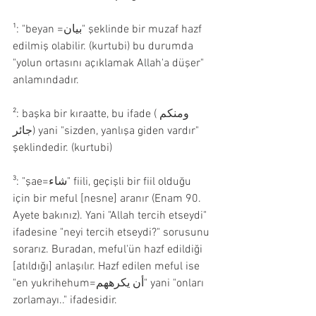
¹: "beyan =بيان" şeklinde bir muzaf hazf 
edilmiş olabilir. (kurtubi) bu durumda 
"yolun ortasını açıklamak Allah'a düşer" 
anlamındadır.
²: başka bir kıraatte, bu ifade (ومنكم 
جائر) yani "sizden, yanlışa giden vardır" 
şeklindedir. (kurtubi)
³: "şae=شاء" fiili, geçişli bir fiil olduğu 
için bir meful [nesne] aranır (Enam 90. 
Ayete bakınız). Yani "Allah tercih etseydi" 
ifadesine "neyi tercih etseydi?" sorusunu 
sorarız. Buradan, meful'ün hazf edildiği 
[atıldığı] anlaşılır. Hazf edilen meful ise 
"en yukrihehum=أن يكرههم" yani "onları 
zorlamayı.." ifadesidir.