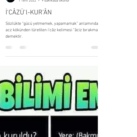
MUSTAFA ALİ UÇAR
1 Tem 2022
9 dakikada okunur
İ‘CÂZÜ’l-KUR’ÂN
Sözlükte “gücü yetmemek, yapamamak” anlamındaki
acz kökünden türetilen i‘câz kelimesi “âciz bırakmak”
demektir.