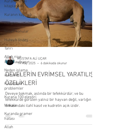
Kuran önceki
kitaplardan
Kuranın kaynağı
Kuran muczieleri
felsefi konular
Hubeyb öndeş
Tanrı
Allah niye
MUSTAFA ALİ UÇAR
insanlauğraşır
11 May 2025
6 dakikada okunur
Neden islama
DEVELERİN EVRİMSEL YARATILIŞ
inanalım?
ÖZELİKLERİ
Kurandaki
problemler
Deveye bakmak, aslında bir tefekkürdür; ve bu
Kurana 100 eleştiri
tefekkürde görülen yalnız bir hayvan değil, varlığın
Makale
arkasındaki ilahî kasıt ve kudretin açık izidir.
Kuranda gramer
hatası
Allah