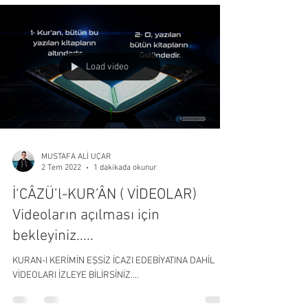
çıkar. Şüphesiz Allah onu...
Load video
MUSTAFA ALİ UÇAR
2 Tem 2022
1 dakikada okunur
İ‘CÂZÜ’l-KUR’ÂN ( VİDEOLAR)
Videoların açılması için