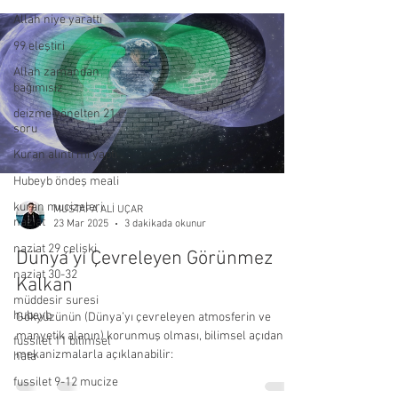
Allah niye yarattı
99 eleştiri
Allah zamandan
bağımısız
deizme yönelten 21
soru
Kuran alıntı mı yaptı
Hubeyb öndeş meali
kuran mucizeleri
MUSTAFA ALİ UÇAR
naziat
23 Mar 2025
3 dakikada okunur
naziat 29 çelişki
Dünya’yı Çevreleyen Görünmez
naziat 30-32
Kalkan
müddesir suresi
hubeyb
Gökyüzünün (Dünya’yı çevreleyen atmosferin ve
manyetik alanın) korunmuş olması, bilimsel açıdan şu
fussilet 11 bilimsel
mekanizmalarla açıklanabilir:
hata
fussilet 9-12 mucize