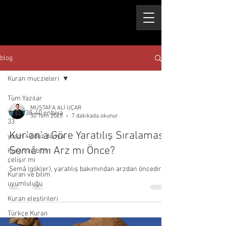
blog
Kuran muczieleri
Tüm Yazılar
MUSTAFA ALİ UÇAR
Yasin 38-40 enbiya
30 Tem 2025
7 dakikada okunur
33
Kur’an’a Göre Yaratılış Sıralaması:
yasin 40 düz dünya
Semâ mı Arz mı Önce?
Kuran ve bilim
çelişir mi
Semâ (gökler), yaratılış bakımından arzdan öncedir.
Kuran ve bilim
uyumluluğu
Kuran eleştirileri
Türkçe Kuran