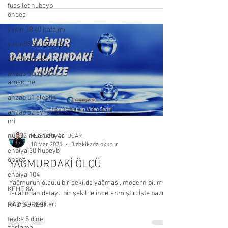
fussilet hubeyb
öndeş
yasin 38 40 hata mı
yasin38 40 mucize
Ahzab suresi
ahzab 50 ayetin
amacı ne
ahzab 51 eleştiri
ahzab 52 evrensel
mi
nur 33 ne anlatıyor
MUSTAFA ALİ UÇAR
18 Mar 2025
3 dakikada okunur
enbiya 30 hubeyb
öndeş
YAĞMURDAKİ ÖLÇÜ
enbiya 104
Yağmurun ölçülü bir şekilde yağması, modern bilim
KEHF 86
tarafından detaylı bir şekilde incelenmiştir. İşte bazı
bilimsel veriler:
RAD SURESİ
tevbe 5 dine