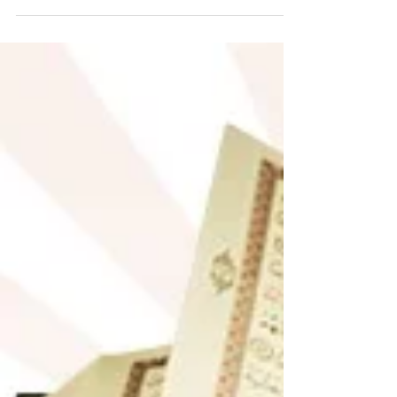
bekleyiniz.....
KURAN-I KERİMİN EŞSİZ İCAZI EDEBİYATINA DAHİL
VİDEOLARI İZLEYE BİLİRSİNİZ....