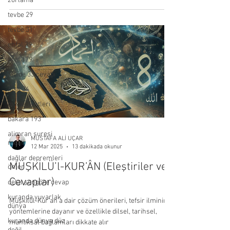
zorlama
tevbe 29
tevbe 31
enfal 39
araf 179
Maide 33 cevabı
nisa 34
miras ayetleri
bakara 193
alimran suresi
MUSTAFA ALİ UÇAR
meali
12 Mar 2025
13 dakikada okunur
dağlar depremleri
MÜŞKİLÜ’l-KUR’ÂN (Eleştiriler ve
önler
Cevaplar)
celal şengöre cevap
kuranda yuvarlak
Müşkilül-Kur'an'a dair çözüm önerileri, tefsir ilminin
dünya
yöntemlerine dayanır ve özellikle dilsel, tarihsel,
kuranda dünya düz
mantıksal bağlamları dikkate alır