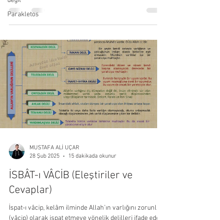
değil
Parakletos
MUSTAFA ALİ UÇAR
15 dakikada okunur
28 Şub 2025
İSBÂT-ı VÂCİB (Eleştiriler ve
Cevaplar)
İspat-ı vâcip, kelâm ilminde Allah’ın varlığını zorunlu
(vâcip) olarak ispat etmeye yönelik delilleri ifade eder.