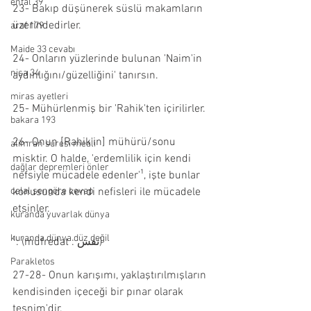
enfal 39
23- Bakıp düşünerek süslü makamların 
üzerindedirler.
araf 179
Maide 33 cevabı
24- Onların yüzlerinde bulunan 'Naim'in 
nisa 34
aydınlığını/güzelliğini' tanırsın.
miras ayetleri
25- Mühürlenmiş bir 'Rahik'ten içirilirler.
bakara 193
26- Onun [Rahik'in] mühürü/sonu 
alimran suresi meali
misktir. O halde, 'erdemlilik için kendi 
dağlar depremleri önler
nefsiyle mücadele edenler'¹, işte bunlar 
celal şengöre cevap
konusunda kendi nefisleri ile mücadele 
etsinler.
kuranda yuvarlak dünya
kuranda dünya düz değil
¹: (müfredat : نفس)
Parakletos
27-28- Onun karışımı, yaklaştırılmışların 
kendisinden içeceği bir pınar olarak 
tesnim'dir.