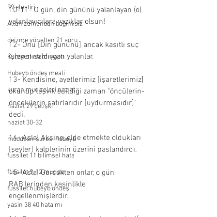
99 eleştiri
10-11- O gün, din gününü yalanlayan (o) 
yalanlayıcılara yazıklar olsun!
Allah zamandan bağımısız
deizme yönelten 21 soru
12- Onu [Din gününü] ancak kasıtlı suç 
işleyen saldırgan yalanlar.
Kuran alıntı mı yaptı
Hubeyb öndeş meali
13- Kendisine, ayetlerimiz [işaretlerimiz] 
kuran mucizeleri naziat
okunup teşvik edildiği zaman "öncülerin-
öncekilerin satırlarıdır [uydurmasıdır]" 
naziat 29 çelişki
dedi.
naziat 30-32
14- Asla! Aksine, elde etmekte oldukları 
müddesir suresi hubeyb
[şeyler] kalplerinin üzerini paslandırdı.
fussilet 11 bilimsel hata
fussilet 9-12 mucize
15- Asla! Gerçekten onlar, o gün 
RAB'lerinden kesinlikle 
fussilet hubeyb öndeş
engellenmişlerdir.
yasin 38 40 hata mı