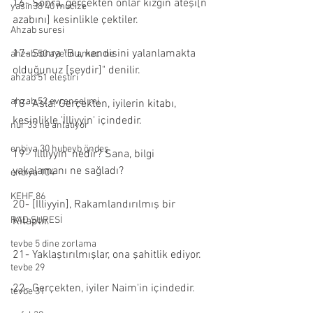
16- Sonra, gerçekten onlar kızgın ateşi[n 
yasin38 40 mucize
azabını] kesinlikle çektiler.
Ahzab suresi
17- Sonra "Bu, kendisini yalanlamakta 
ahzab 50 ayetin amacı ne
olduğunuz [şeydir]" denilir.
ahzab 51 eleştiri
ahzab 52 evrensel mi
18- Asla! Gerçekten, iyilerin kitabı, 
kesinlikle 'İlliyyin' içindedir.
nur 33 ne anlatıyor
enbiya 30 hubeyb öndeş
19- 'illliyyin' nedir? Sana, bilgi 
yakalamanı ne sağladı?
enbiya 104
KEHF 86
20- [İlliyyin], Rakamlandırılmış bir 
RAD SURESİ
Kitaptır.
tevbe 5 dine zorlama
21- Yaklaştırılmışlar, ona şahitlik ediyor.
tevbe 29
22- Gerçekten, iyiler Naim'in içindedir.
tevbe 31