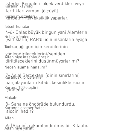
isterler. Kendileri, ölçek verdikleri veya 
Kuranın kaynağı
Tarttıkları zaman, [ölçüyü] 
Kuran muczieleri
kaybettirirler/eksiklik yaparlar.
felsefi konular
4-6- Onlar, büyük bir gün yani Alemlerin 
Hubeyb öndeş
[varlıkların] RAB'bi için insanların ayağa 
kalkacağı gün için kendilerinin 
Tanrı
yönlendirileceklerini/yeniden 
Allah niye insanlauğraşır
diriltileceklerini düşünmüyorlar mı?
Neden islama inanalım?
7- Asla! Gerçekten, [dinin sınırlarını] 
Kurandaki problemler
parçalayanların kitabı, kesinlikle 'siccin' 
Kurana 100 eleştiri
içindedir.
Makale
8- Sana ne öngörüde bulundurdu, 
Kuranda gramer hatası
'siccin' nedir?
Allah
9- [Siccin], rakamlandırılmış bir Kitaptır.
Allah niye yarattı