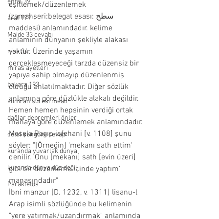
enfal 39
eşitlemek/düzenlemek 
(zamahşeri:belegat esası: سطح 
araf 179
maddesi) anlamındadır. kelime 
Maide 33 cevabı
anlamının dünyanın şekliyle alakası 
yoktur. Üzerinde yaşamın 
nisa 34
gerçekleşmeyeceği tarzda düzensiz bir 
miras ayetleri
yapıya sahip olmayıp düzenlenmiş 
bakara 193
olduğu anlatılmaktadır. Diğer sözlük 
anlamına göre düzlükle alakalı değildir. 
alimran suresi meali
Hemen hemen hepsinin verdiği ortak 
dağlar depremleri önler
manaya göre düzenlemek anlamındadır. 
Mesela Ragıp isfehani [v. 1108] şunu 
celal şengöre cevap
söyler: "[Örneğin] 'mekanı sath ettim' 
kuranda yuvarlak dünya
denilir. 'Onu [mekanı] sath [evin üzeri] 
kuranda dünya düz değil
gibi bir düzenleme içinde yaptım' 
manasındadır"
Parakletos
İbni manzur [D. 1232, v. 1311] lisanu-l 
Arap isimli sözlüğünde bu kelimenin 
"yere yatırmak/uzandırmak" anlamında 