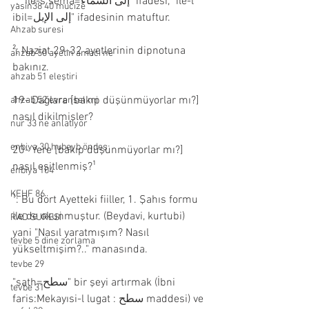
¹: "ile-s sema=إلى السماء" ifadesi, "ile-l 
yasin38 40 mucize
ibil=إلى الإبل" ifadesinin matuftur.
Ahzab suresi
²: Naziat 29-32 ayetlerinin dipnotuna 
ahzab 50 ayetin amacı ne
bakınız.
ahzab 51 eleştiri
19- Dağlara [bakıp düşünmüyorlar mı?] 
ahzab 52 evrensel mi
nasıl dikilmişler?
nur 33 ne anlatıyor
enbiya 30 hubeyb öndeş
20- Yere [bakıp düşünmüyorlar mı?] 
nasıl eşitlenmiş?¹
enbiya 104
KEHF 86
¹: Bu dört Ayetteki fiiller, 1. Şahıs formu 
ile de okunmuştur. (Beydavi, kurtubi) 
RAD SURESİ
yani "Nasıl yaratmışım? Nasıl 
tevbe 5 dine zorlama
yükseltmişim?.." manasında.
tevbe 29
"sath=سطح" bir şeyi artırmak (İbni 
tevbe 31
faris:Mekayısi-l lugat : سطح maddesi) ve 