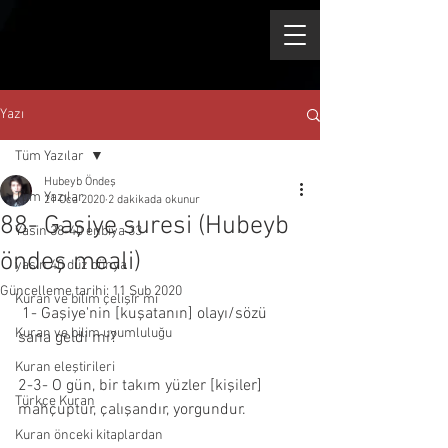
Yazı
Tüm Yazılar
Hubeyb Öndeş
Tüm Yazılar
21 Oca 2020
2 dakikada okunur
88- Gaşiye suresi (Hubeyb
Yasin 38-40 enbiya 33
öndeş meali)
yasin 40 düz dünya
Güncelleme tarihi:
11 Şub 2020
Kuran ve bilim çelişir mi
 1- Gaşiye'nin [kuşatanın] olayı/sözü 
Kuran ve bilim uyumluluğu
sana geldi mi?
Kuran eleştirileri
2-3- O gün, bir takım yüzler [kişiler] 
Türkçe Kuran
mahçuptur, çalışandır, yorgundur.
Kuran önceki kitaplardan