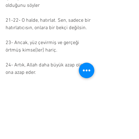
olduğunu söyler
21-22- O halde, hatırlat. Sen, sadece bir 
hatırlatıcısın, onlara bir bekçi değilsin.
23- Ancak, yüz çevirmiş ve gerçeği 
örtmüş kimse[ler] hariç.
24- Artık, Allah daha büyük azap olarak 
ona azap eder.
25- Gerçekten, dönüşleri sadece bizedir.
26- Sonra gerçekten, hesapları[nı 
sormak] sadece bizedir. 
Türkçe Kuran
Hubeyb öndeş meali