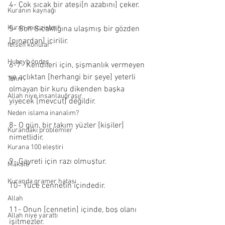
4- Çok sıcak bir ateşi[n azabını] çeker.
Kuranın kaynağı
Kuran muczieleri
5- Son Sıcaklığına ulaşmış bir gözden 
[pınardan] içirilir.
felsefi konular
Hubeyb öndeş
6-7- Kendileri için, şişmanlık vermeyen 
ve açlıktan [herhangi bir şeye] yeterli 
Tanrı
olmayan bir kuru dikenden başka 
Allah niye insanlauğraşır
yiyecek [mevcut] değildir.
Neden islama inanalım?
8- O gün, bir takım yüzler [kişiler] 
Kurandaki problemler
nimetlidir.
Kurana 100 eleştiri
9- Gayreti için razı olmuştur.
Makale
Kuranda gramer hatası
10- Yüce cennetin içindedir.
Allah
11- Onun [cennetin] içinde, boş olanı 
Allah niye yarattı
işitmezler.