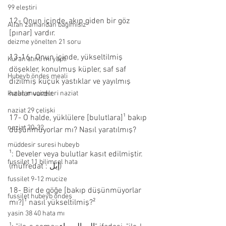
99 eleştiri
12- Onun içinde, akıp giden bir göz 
Allah zamandan bağımısız
[pınar] vardır.
deizme yönelten 21 soru
13-16- Onun içinde, yükseltilmiş 
Kuran alıntı mı yaptı
döşekler, konulmuş küpler, saf saf 
Hubeyb öndeş meali
dizilmiş küçük yastıklar ve yayılmış 
halılar vardır.
kuran mucizeleri naziat
naziat 29 çelişki
17- O halde, yüklülere [bulutlara]¹ bakıp 
naziat 30-32
düşünmüyorlar mı? Nasıl yaratılmış?
müddesir suresi hubeyb
¹: Develer veya bulutlar kasıt edilmiştir. 
fussilet 11 bilimsel hata
(müfredat : إبل)
fussilet 9-12 mucize
18- Bir de göğe [bakıp düşünmüyorlar 
fussilet hubeyb öndeş
mı?]¹ nasıl yükseltilmiş?²
yasin 38 40 hata mı