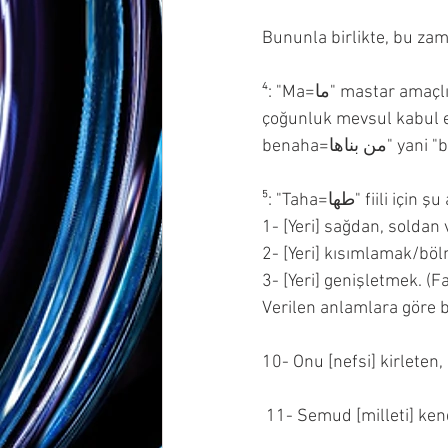
Bununla birlikte, bu za
⁴: "Ma=ما" mastar amaçlıdır. Çeviri buna göre yapıldı. Eğer mevsul kabul edecek olursak, ki 
çoğunluk mevsul kabul ede
benaha=ها
⁵: "Taha=طها" fiil
1- [Yeri] sağdan, soldan
2- [Yeri] kısımlamak/böl
3- [Yeri] genişletmek. (F
Verilen anlamlara göre b
10- Onu [nefsi] kirleten,
 11- Semud [milleti] kend