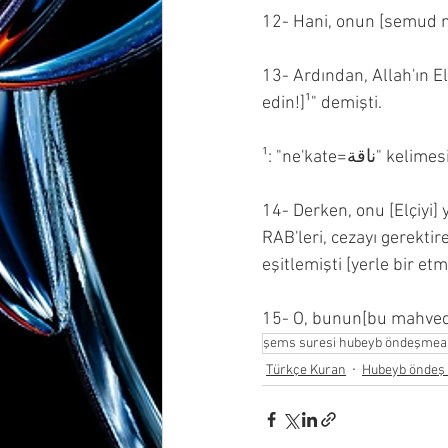
12- Hani, onun [semud mi
13- Ardından, Allah'ın El
edin!]¹" demişti.
¹: "ne'kate
14- Derken, onu [Elçiyi]
RAB'leri, cezayı gerektir
eşitlemişti [yerle bir etmi
15- O, bunun[bu mahved
şems suresi hubeyb öndeşmeal
Türkçe Kuran
Hubeyb öndeş 