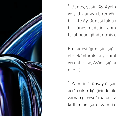
²: Güneş, yasin 38. Ayette
ve yıldızlar ayrı birer y
deizme yönelten 21 soru
Kura
birlikte Ay, Güneşi takip
bir güneş modelini tahmin
tarafından gönderilmiş o
naziat 29 çelişki
naziat 30-32
Bu ifadeyi "güneşin ışığ
etmek" olarak da yorumla
verenler ise, Ay'ın, ışığını
mesir)
³: 
Zamirin "dünyaya" işare
açığa çıkardığı (içindeki
zaman geceye" manası verilebilir. Çünkü
kullanılan işaret zamiri d