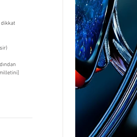
 dikkat 
sir)
rdından 
lletini] 