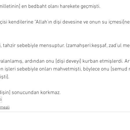
lletinin] en bedbaht olanı harekete geçmişti.
çisi kendilerine "Allah'ın dişi devesine ve onun su içmesi[ne
=ناقة" kelimesi, tahzir sebebiyle mensuptur. (zamahşeri:keşşaf, zad'ul me
 yalanlamış, ardından onu [dişi deveyi] kurban etmişlerdi. A
en işleri sebebiyle onları mahvetmişti, böylece onu [semud mi
şti].
işin] sonucundan korkmaz. 
i
meali