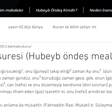
üm makaleler
Hubeyb Öndeş Kimdir?
Neden İnan
yasin 40 düz dünya
Kuran ve bilim çelişir mi
020
2 dakikada okunur
ran eleştirileri
Türkçe Kuran
Kuran önceki kitaplar
uresi (Hubeyb öndeş meal
eleri
felsefi konular
Hubeyb öndeş
Tanrı
ğı zaman gündüz, onu³ bürüdüğü zaman gece, gök, onun [göğ
i⁵, can (nefis) ve onu düzenleyip kendisine [dini sınırları] 
en islama inanalım?
Kurandaki problemler
Kurana 1
mayı ilham eden (güç) işarettir ki, onu [nefsi] arındıran ba
 kelimesi iki anlama da müsaittir. (Fahreddin Razi, Mukatil b. Süleym
sı
Allah
Allah niye yarattı
99 eleştiri
Allah