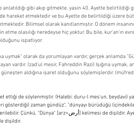
 anlatıldığı gibi akıp gitmekte, yasin 40. Ayette belirtildiği 
önde hareket etmektedir ve bu Ayette de belirtildiği üzere bü
n alıntı mı yaptı
Hubeyb öndeş meali
kuran mucizele
 etmektedir. Bilimsel olarak kanıtlanmıştır. O dönem insanın
 etme olasılığı neredeyse hiç yoktur. Bu bile, kur'an'ın evr
lduğunu ispatlıyor.
müddesir suresi hubeyb
fussilet 11 bilimsel hata
ına uymak" olarak da yorumlayan vardır, gerçek anlamda "Gü
yan vardır. (zad'ul mesir, Fahreddin Razi) Işığına uymak, a
 güneşten aldığına işaret olduğunu söylemişlerdir. (müfredat: تول, zad
t ettiği de söylenmiştir. (Halebi: duru-l mes'un, beydavi) ya
leri gösterdiği) zaman gündüz", "dünyayı bürüdüğü (içindekiler
, "Dünya" [arz=أرض] kelimesi de dişildir. Ayette 
e dişildir.