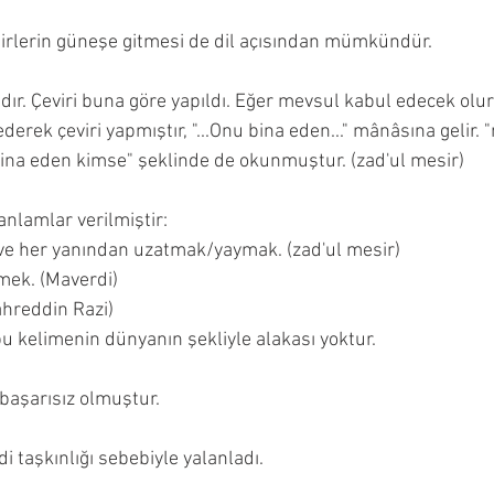
mirlerin güneşe gitmesi de dil açısından mümkündür. 
rek çeviri yapmıştır, "...Onu bina eden..." mânâsına gelir. 
من بنا" yani "bina eden kimse" şeklinde de okunmuştur. (zad'ul mesir)
i için şu anlamlar verilmiştir:
 ve her yanından uzatmak/yaymak. (zad'ul mesir)
mek. (Maverdi)
ahreddin Razi)
u kelimenin dünyanın şekliyle alakası yoktur.
 başarısız olmuştur. 
i taşkınlığı sebebiyle yalanladı.