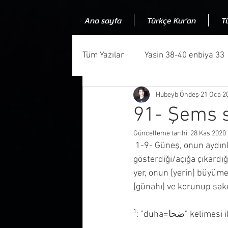
Ana sayfa
Türkçe Kur'an
T
Tüm Yazılar
Yasin 38-40 enbiya 33
Hubeyb Öndeş
21 Oca 2
Kuran ve bilim uyumluluğu
Ku
91- Şems s
Güncelleme tarihi:
28 Kas 2020
Kuranın kaynağı
Kuran muczi
 1-9- Güneş, onun aydınlığı/sıcaklığı¹, onu [güneşi] takip ettiği² zaman Ay, onu³  (dünyayı) 
gösterdiği/açığa çıkardı
yer, onun [yerin] büyümes
Allah niye insanlauğraşır
Ned
[günahı] ve korunup sakın
¹: "duha=ضحا"
Makale
Kuranda gramer hata