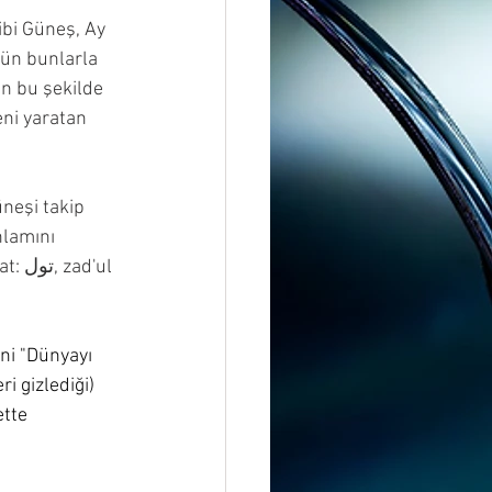
gibi Güneş, Ay 
tün bunlarla 
ri naziat
ın bu şekilde 
eni yaratan 
neşi takip 
nlamını 
'ul 
ni "Dünyayı 
i gizlediği) 