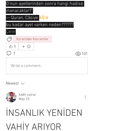
O’nun ayetlerinden sonra hangi hadise 
inanacaklar?”
— Quran, Câsiye 
45:6
bu kadar ayet varken neden??????
Çevir
Kuran'daki Kavramlar
0
7
101
Write a comment...
Newest
kadir yavuz
May 23
İNSANLIK YENİDEN 
VAHİY ARIYOR