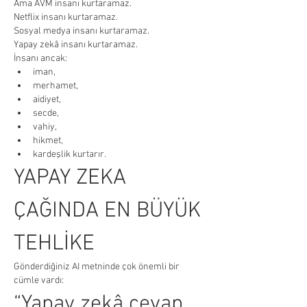
Ama AVM insanı kurtaramaz.
Netflix insanı kurtaramaz.
Sosyal medya insanı kurtaramaz.
Yapay zekâ insanı kurtaramaz.
İnsanı ancak:
iman,
merhamet,
aidiyet,
secde,
vahiy,
hikmet,
kardeşlik kurtarır.
YAPAY ZEKA 
ÇAĞINDA EN BÜYÜK 
TEHLİKE
Gönderdiğiniz AI metninde çok önemli bir 
cümle vardı:
“Yapay zekâ cevap 