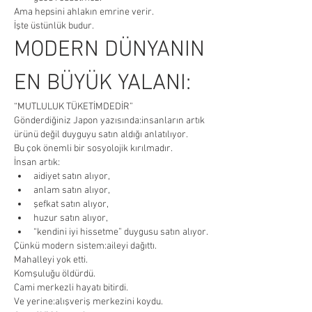
Ama hepsini ahlakın emrine verir.
İşte üstünlük budur.
MODERN DÜNYANIN 
EN BÜYÜK YALANI:
“MUTLULUK TÜKETİMDEDİR”
Gönderdiğiniz Japon yazısında:insanların artık 
ürünü değil duyguyu satın aldığı anlatılıyor.
Bu çok önemli bir sosyolojik kırılmadır.
İnsan artık:
aidiyet satın alıyor,
anlam satın alıyor,
şefkat satın alıyor,
huzur satın alıyor,
“kendini iyi hissetme” duygusu satın alıyor.
Çünkü modern sistem:aileyi dağıttı.
Mahalleyi yok etti.
Komşuluğu öldürdü.
Cami merkezli hayatı bitirdi.
Ve yerine:alışveriş merkezini koydu.