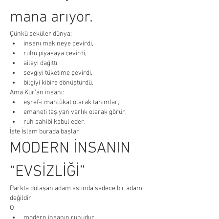
mana arıyor.
Çünkü seküler dünya;
insanı makineye çevirdi,
ruhu piyasaya çevirdi,
aileyi dağıttı,
sevgiyi tüketime çevirdi,
bilgiyi kibire dönüştürdü.
Ama Kur’an insanı:
eşref-i mahlûkat olarak tanımlar,
emaneti taşıyan varlık olarak görür,
ruh sahibi kabul eder.
İşte İslam burada başlar.
MODERN İNSANIN 
“EVSİZLİĞİ”
Parkta dolaşan adam aslında sadece bir adam 
değildir.
O:
modern insanın ruhudur,