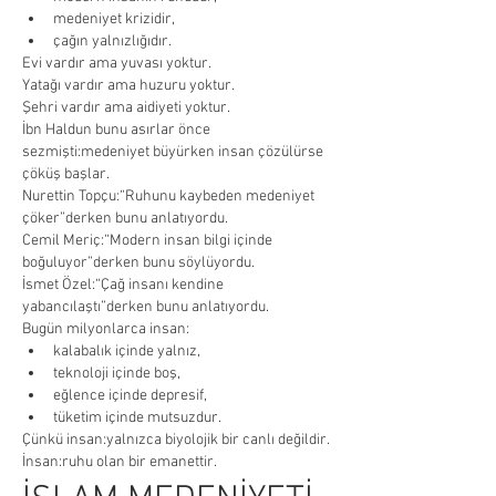
medeniyet krizidir,
çağın yalnızlığıdır.
Evi vardır ama yuvası yoktur.
Yatağı vardır ama huzuru yoktur.
Şehri vardır ama aidiyeti yoktur.
İbn Haldun bunu asırlar önce 
sezmişti:medeniyet büyürken insan çözülürse 
çöküş başlar.
Nurettin Topçu:“Ruhunu kaybeden medeniyet 
çöker”derken bunu anlatıyordu.
Cemil Meriç:“Modern insan bilgi içinde 
boğuluyor”derken bunu söylüyordu.
İsmet Özel:“Çağ insanı kendine 
yabancılaştı”derken bunu anlatıyordu.
Bugün milyonlarca insan:
kalabalık içinde yalnız,
teknoloji içinde boş,
eğlence içinde depresif,
tüketim içinde mutsuzdur.
Çünkü insan:yalnızca biyolojik bir canlı değildir.
İnsan:ruhu olan bir emanettir.