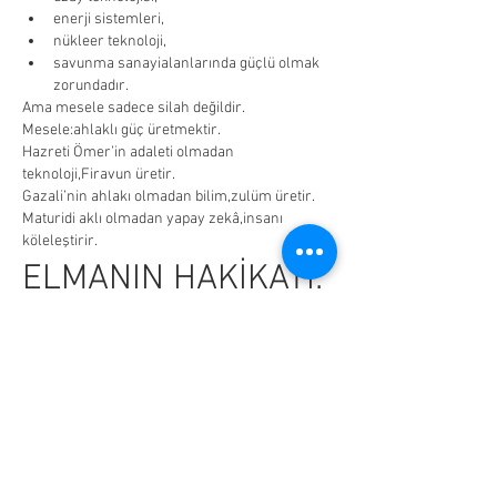
enerji sistemleri,
nükleer teknoloji,
savunma sanayialanlarında güçlü olmak 
zorundadır.
Ama mesele sadece silah değildir.
Mesele:ahlaklı güç üretmektir.
Hazreti Ömer’in adaleti olmadan 
teknoloji,Firavun üretir.
Gazali’nin ahlakı olmadan bilim,zulüm üretir.
Maturidi aklı olmadan yapay zekâ,insanı 
köleleştirir.
ELMANIN HAKİKATİ:
İNSANIN SINANMASI
Gönderdiğiniz “elma” yazısı,mitoloji üzerinden 
insanlığın ortak bilinçaltını anlatmaya çalışıyor.
Ama Kur’an bize şunu öğretir:
Meselenin özü elma değildir.
Meselenin özü:imtihandır.
İtaattir.
Nefistir.
Sınırdır.