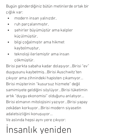
Bugün gönderdiğiniz bütün metinlerde ortak bir 
çığlık var:
modern insan yalnızdır,
ruh parçalanmıştır,
şehirler büyümüştür ama kalpler 
küçülmüştür,
bilgi çoğalmıştır ama hikmet 
kaybolmuştur,
teknoloji ilerlemiştir ama insan 
çökmüştür.
Birisi parkta sabaha kadar dolaşıyor…Birisi “ev” 
duygusunu kaybetmiş…Birisi Auschwitz’ten 
çıkıyor ama zihnindeki hapisten çıkamıyor…
Birisi müşterinin “kusursuz hizmete” değil 
samimiyete geldiğini söylüyor…Birisi tüketimin 
artık “duygu ekonomisi” olduğunu anlatıyor…
Birisi elmanın mitolojisini yazıyor…Birisi yapay 
zekâdan korkuyor…Birisi modern siyasetin 
adaletsizliğini konuşuyor…
Ve aslında hepsi aynı yere çıkıyor:
İnsanlık yeniden 