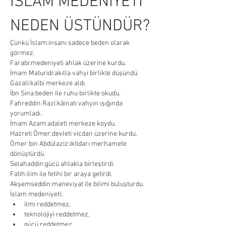
İSLAM MEDENİYETİ 
NEDEN ÜSTÜNDÜR?
Çünkü İslam:insanı sadece beden olarak 
görmez.
Farabi:medeniyeti ahlak üzerine kurdu.
İmam Maturidi:akılla vahyi birlikte düşündü.
Gazali:kalbi merkeze aldı.
İbn Sina:beden ile ruhu birlikte okudu.
Fahreddin Razi:kâinatı vahyin ışığında 
yorumladı.
İmam Azam:adaleti merkeze koydu.
Hazreti Ömer:devleti vicdan üzerine kurdu.
Ömer bin Abdülaziz:iktidarı merhamete 
dönüştürdü.
Selahaddin:gücü ahlakla birleştirdi.
Fatih:ilim ile fetihi bir araya getirdi.
Akşemseddin:maneviyat ile bilimi buluşturdu.
İslam medeniyeti;
ilmi reddetmez,
teknolojiyi reddetmez,
gücü reddetmez.