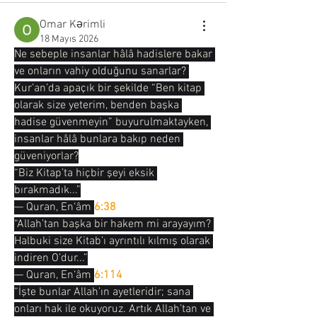
Omar Kərimli
18 Mayıs 2026
Ne sebeple insanlar hâlâ hadislere bakar 
ve onların vahiy olduğunu sanarlar? 
Kur’an’da apaçık bir şekilde “Ben kitap 
olarak size yeterim, benden başka 
hadise güvenmeyin” buyurulmaktayken, 
insanlar hâlâ bunlara bakıp neden 
güveniyorlar?
“Biz Kitap’ta hiçbir şeyi eksik 
bırakmadık...”
— Quran, En‘âm 
6:38
“Allah’tan başka bir hakem mi arayayım? 
Halbuki size Kitab’ı ayrıntılı kılmış olarak 
indiren O’dur...”
— Quran, En‘âm 
6:114
“İşte bunlar Allah’ın ayetleridir; sana 
onları hak ile okuyoruz. Artık Allah’tan ve 