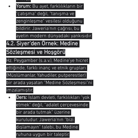
Yorum:
 Bu ayet, farklılıkların bir 
"çatışma" değil, "tanışma ve 
zenginleşme" vesilesi olduğunu 
bildirir. Jaweria'nın çağrısı, bu 
ayetin modern dünyadaki yankısıdır.
4.2. Siyer'den Örnek: Medine 
Sözleşmesi ve Hoşgörü
Hz. Peygamber (s.a.v.), Medine'ye hicret 
ettiğinde, farklı inanç ve etnik grupları 
(Müslümanlar, Yahudiler, putperestler) 
bir arada yaşatan "Medine Sözleşmesi"ni 
imzalamıştır.
Ders:
 İslam devleti, farklılıkları "yok 
etmek" değil, "adalet çerçevesinde 
bir arada tutmak" üzerine 
kuruludur. Jaweria'nın "bizi 
dışlamayın" talebi, bu Medine 
ruhuna uygun bir taleptir.