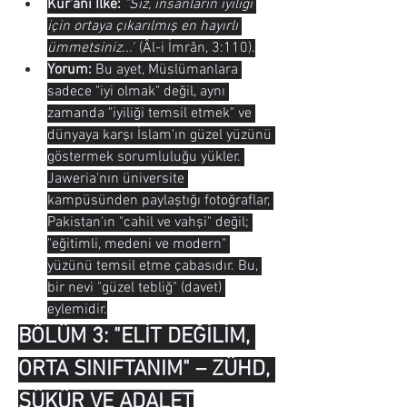
Kur'anî İlke:
"Siz, insanların iyiliği 
için ortaya çıkarılmış en hayırlı 
ümmetsiniz..."
 (Âl-i İmrân, 3:110).
Yorum:
 Bu ayet, Müslümanlara 
sadece "iyi olmak" değil, aynı 
zamanda "iyiliği temsil etmek" ve 
dünyaya karşı İslam'ın güzel yüzünü 
göstermek sorumluluğu yükler. 
Jaweria'nın üniversite 
kampüsünden paylaştığı fotoğraflar, 
Pakistan'ın "cahil ve vahşi" değil; 
"eğitimli, medeni ve modern" 
yüzünü temsil etme çabasıdır. Bu, 
bir nevi "güzel tebliğ" (davet) 
eylemidir.
BÖLÜM 3: "ELİT DEĞİLİM, 
ORTA SINIFTANIM" – ZÜHD, 
ŞÜKÜR VE ADALET