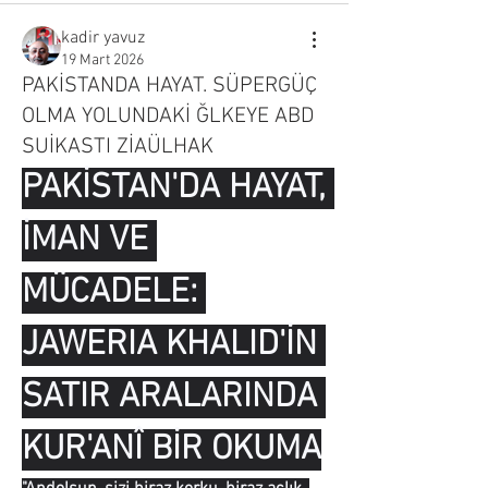
kadir yavuz
19 Mart 2026
PAKİSTANDA HAYAT. SÜPERGÜÇ
OLMA YOLUNDAKİ ĞLKEYE ABD
SUİKASTI ZİAÜLHAK
PAKİSTAN'DA HAYAT, 
İMAN VE 
MÜCADELE: 
JAWERIA KHALID'İN 
SATIR ARALARINDA 
KUR'ANÎ BİR OKUMA