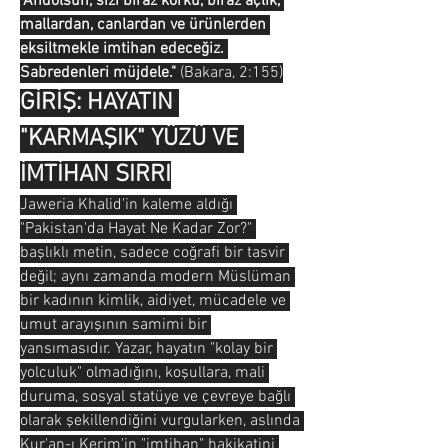
"Andolsun, sizi biraz korku, biraz açlık, 
mallardan, canlardan ve ürünlerden 
eksiltmekle imtihan edeceğiz. 
Sabredenleri müjdele."
 (Bakara, 2:155)
GİRİŞ: HAYATIN 
"KARMAŞIK" YÜZÜ VE 
İMTİHAN SIRRI
Jaweria Khalid'in kaleme aldığı 
"Pakistan'da Hayat Ne Kadar Zor?" 
başlıklı metin, sadece coğrafi bir tasvir 
değil; aynı zamanda modern Müslüman 
bir kadının kimlik, aidiyet, mücadele ve 
umut arayışının samimi bir 
yansımasıdır. Yazar, hayatın "kolay bir 
yolculuk" olmadığını, koşullara, mali 
duruma, sosyal statüye ve çevreye bağlı 
olarak şekillendiğini vurgularken, aslında 
Kur'an-ı Kerim'in "imtihan" hakikatini 