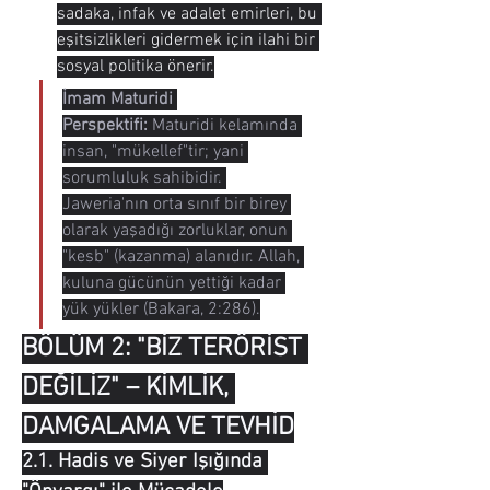
sadaka, infak ve adalet emirleri, bu 
eşitsizlikleri gidermek için ilahi bir 
sosyal politika önerir.
İmam Maturidi 
Perspektifi:
 Maturidi kelamında 
insan, "mükellef"tir; yani 
sorumluluk sahibidir. 
Jaweria'nın orta sınıf bir birey 
olarak yaşadığı zorluklar, onun 
"kesb" (kazanma) alanıdır. Allah, 
kuluna gücünün yettiği kadar 
yük yükler (Bakara, 2:286).
BÖLÜM 2: "BİZ TERÖRİST 
DEĞİLİZ" – KİMLİK, 
DAMGALAMA VE TEVHİD
2.1. Hadis ve Siyer Işığında 