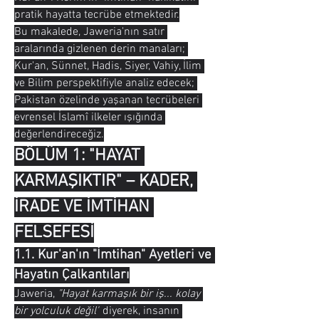
pratik hayatta tecrübe etmektedir.
Bu makalede, Jaweria'nın satır 
aralarında gizlenen derin manaları; 
Kur'an, Sünnet, Hadis, Siyer, Vahiy, İlim 
ve Bilim perspektifiyle analiz edecek; 
Pakistan özelinde yaşanan tecrübeleri 
evrensel İslamî ilkeler ışığında 
değerlendireceğiz.
BÖLÜM 1: "HAYAT 
KARMAŞIKTIR" – KADER, 
İRADE VE İMTİHAN 
FELSEFESİ
1.1. Kur'an'ın "İmtihan" Ayetleri ve 
Hayatın Çalkantıları
Jaweria, 
"Hayat karmaşık bir iş... kolay 
bir yolculuk değil"
 diyerek, insanın 