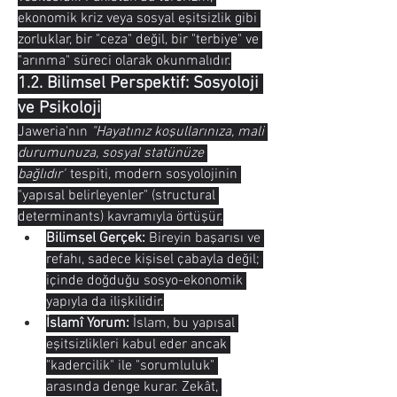
ekonomik kriz veya sosyal eşitsizlik gibi 
zorluklar, bir "ceza" değil, bir "terbiye" ve 
"arınma" süreci olarak okunmalıdır.
1.2. Bilimsel Perspektif: Sosyoloji 
ve Psikoloji
Jaweria'nın 
"Hayatınız koşullarınıza, mali 
durumunuza, sosyal statünüze 
bağlıdır"
 tespiti, modern sosyolojinin 
"yapısal belirleyenler" (structural 
determinants) kavramıyla örtüşür.
Bilimsel Gerçek:
 Bireyin başarısı ve 
refahı, sadece kişisel çabayla değil; 
içinde doğduğu sosyo-ekonomik 
yapıyla da ilişkilidir.
İslamî Yorum:
 İslam, bu yapısal 
eşitsizlikleri kabul eder ancak 
"kadercilik" ile "sorumluluk" 
arasında denge kurar. Zekât, 