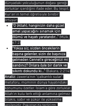
dünyadaki yolculuğunun doğası gereği 
zorluklar içerdiğini ifade eder. Bu tespit, 
Kur'an'ın temel öğretisiyle birebir 
örtüşür:
"O (Allah), hanginizin daha güzel 
amel yapacağını sınamak için 
ölümü ve hayatı yaratandır..."
 (Mülk, 
67:2)
"Yoksa siz, sizden öncekilerin 
başına gelenler, sizin de başınıza 
gelmeden Cennet'e gireceğinizi mi 
sandınız? Onlara öyle bir darlık ve 
sıkıntı dokundu ki..."
 (Bakara, 2:214)
Analiz:
 Jaweria'nın "çalkantılı sular" 
metaforu, müminin dünya hayatındaki 
konumunu özetler. İslam'a göre zorluklar, 
Allah'ın kulu terk ettiği anlamına gelmez; 
bilakis, sabır ve şükür ile yükselme 
vesilesidir. Pakistan'da terörizm, 