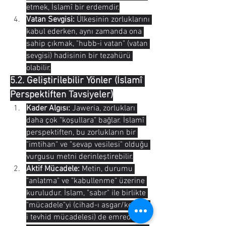
etmek, İslamî bir erdemdir.
Vatan Sevgisi:
 Ülkesinin zorluklarını 
kabul ederken, aynı zamanda ona 
sahip çıkmak, "hubb-i vatan" (vatan 
sevgisi) hadisinin bir tezahürü 
olabilir.
5.2. Geliştirilebilir Yönler (İslamî 
Perspektiften Tavsiyeler)
Kader Algısı:
 Jaweria, zorlukları 
daha çok "koşullara" bağlar. İslamî 
perspektiften, bu zorlukların bir 
"imtihan" ve "sevap vesilesi" olduğu 
vurgusu metni derinleştirebilir.
Aktif Mücadele:
 Metin, durumu 
"anlatma" ve "kabullenme" üzerine 
kuruludur. İslam, "sabır" ile birlikte 
"mücadele"yi (cihad-ı asgar/kelime-
i tevhid mücadelesi) de emreder. 