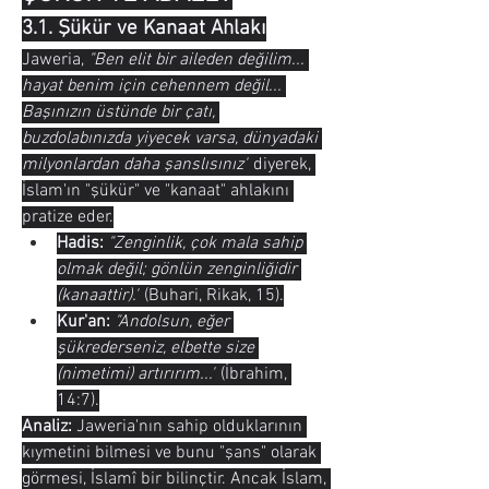
3.1. Şükür ve Kanaat Ahlakı
Jaweria, 
"Ben elit bir aileden değilim... 
hayat benim için cehennem değil... 
Başınızın üstünde bir çatı, 
buzdolabınızda yiyecek varsa, dünyadaki 
milyonlardan daha şanslısınız"
 diyerek, 
İslam'ın "şükür" ve "kanaat" ahlakını 
pratize eder.
Hadis:
"Zenginlik, çok mala sahip 
olmak değil; gönlün zenginliğidir 
(kanaattir)."
 (Buhari, Rikak, 15).
Kur'an:
"Andolsun, eğer 
şükrederseniz, elbette size 
(nimetimi) artırırım..."
 (İbrahim, 
14:7).
Analiz:
 Jaweria'nın sahip olduklarının 
kıymetini bilmesi ve bunu "şans" olarak 
görmesi, İslamî bir bilinçtir. Ancak İslam, 