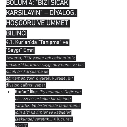
BÖLÜM 4: "BİZİ SICAK 
KARŞILAYIN" – DİYALOG, 
HOŞGÖRÜ VE ÜMMET 
BİLİNCİ
4.1. Kur'an'da "Tanışma" ve 
"Saygı" Emri
Jaweria, 
"Dünyadan tek beklentimiz, 
fedakarlıklarımıza saygı duymanız ve bizi 
sıcak bir karşılama ile 
ağırlamanızdır"
 diyerek, küresel bir 
diyalog çağrısı yapar.
Kur'anî İlke:
"Ey insanlar! Doğrusu 
biz sizi bir erkekle bir dişiden 
yarattık. Ve birbirinizle tanışmanız 
için sizi kavimler ve kabileler 
(şeklinde) yarattık..."
 (Hucurat, 
49:13).