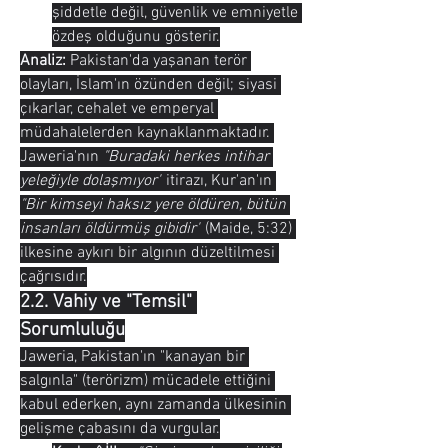
şiddetle değil, güvenlik ve emniyetle 
özdeş olduğunu gösterir.
Analiz:
 Pakistan'da yaşanan terör 
olayları, İslam'ın özünden değil; siyasi 
çıkarlar, cehalet ve emperyal 
müdahalelerden kaynaklanmaktadır. 
Jaweria'nın 
"Buradaki herkes intihar 
yeleğiyle dolaşmıyor"
 itirazı, Kur'an'ın 
"Bir kimseyi haksız yere öldüren, bütün 
insanları öldürmüş gibidir"
 (Maide, 5:32) 
ilkesine aykırı bir algının düzeltilmesi 
çağrısıdır.
2.2. Vahiy ve "Temsil" 
Sorumluluğu
Jaweria, Pakistan'ın "kanayan bir 
salgınla" (terörizm) mücadele ettiğini 
kabul ederken, aynı zamanda ülkesinin 
gelişme çabasını da vurgular.