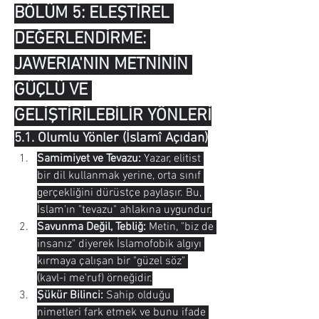
BÖLÜM 5: ELEŞTİREL 
DEĞERLENDİRME: 
JAWERIA'NIN METNİNİN 
GÜÇLÜ VE 
GELİŞTİRİLEBİLİR YÖNLERİ
5.1. Olumlu Yönler (İslamî Açıdan)
Samimiyet ve Tevazu:
 Yazar, elitist 
bir dil kullanmak yerine, orta sınıf 
gerçekliğini dürüstçe paylaşır. Bu, 
İslam'ın "tevazu" ahlakına uygundur.
Savunma Değil, Tebliğ:
 Metin, "biz de 
insanız" diyerek İslamofobik algıyı 
kırmaya çalışan bir "güzel söz" 
(kavl-i me'ruf) örneğidir.
Şükür Bilinci:
 Sahip olduğu 
nimetleri fark etmek ve bunu ifade 