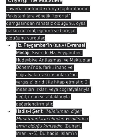
"Önyargı" ile Mücadele
Jaweria, metninde dünya toplumlarının 
Pakistanlılara yönelik "terörist" 
damgasından rahatsız olduğunu, oysa 
halkın normal, eğitimli ve barışçıl 
olduğunu vurgular.
Hz. Peygamber'in (s.a.v.) Evrensel 
Mesajı:
 Siyer'de Hz. Peygamber, 
Hudeybiye Antlaşması ve Mektuplar 
Dönemi'nde, farklı inanç ve 
coğrafyalardaki insanlara "ön 
yargısız" bir dil ile hitap etmiştir. O, 
insanları ırkları veya coğrafyalarıyla 
değil, iman ve ahlaklarıyla 
değerlendirmiştir.
Hadis-i Şerif:
"Müslüman, diğer 
Müslümanların elinden ve dilinden 
emin olduğu kimsedir."
 (Buhari, 
İman, 4-5). Bu hadis, İslam'ın 