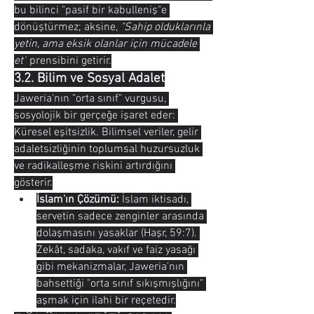
bu bilinci "pasif bir kabulleniş"e 
dönüştürmez; aksine, 
"Sahip olduklarınla 
yetin, ama eksik olanlar için mücadele 
et"
 prensibini getirir.
3.2. Bilim ve Sosyal Adalet
Jaweria'nın "orta sınıf" vurgusu, 
sosyolojik bir gerçeğe işaret eder: 
Küresel eşitsizlik. Bilimsel veriler, gelir 
adaletsizliğinin toplumsal huzursuzluk 
ve radikalleşme riskini artırdığını 
gösterir.
İslam'ın Çözümü:
 İslam iktisadı, 
servetin sadece zenginler arasında 
dolaşmasını yasaklar (Haşr, 59:7). 
Zekât, sadaka, vakıf ve faiz yasağı 
gibi mekanizmalar, Jaweria'nın 
bahsettiği "orta sınıf sıkışmışlığını" 
aşmak için ilahi bir reçetedir.