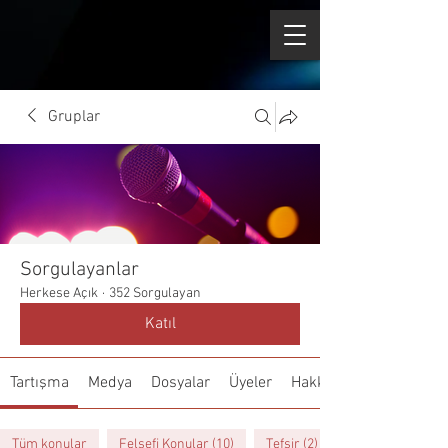
Gruplar
Sorgulayanlar
Herkese Açık
·
352 Sorgulayan
Katıl
Tartışma
Medya
Dosyalar
Üyeler
Hakkında
Tüm konular
Felsefi Konular (10)
Tefsir (2)