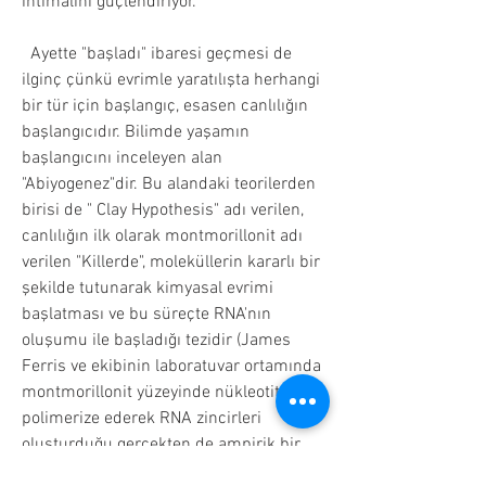
ihtimalini güçlendiriyor.
  Ayette "başladı" ibaresi geçmesi de 
ilginç çünkü evrimle yaratılışta herhangi 
bir tür için başlangıç, esasen canlılığın 
başlangıcıdır. Bilimde yaşamın 
başlangıcını inceleyen alan 
"Abiyogenez"dir. Bu alandaki teorilerden 
birisi de " Clay Hypothesis" adı verilen, 
canlılığın ilk olarak montmorillonit adı 
verilen "Killerde", moleküllerin kararlı bir 
şekilde tutunarak kimyasal evrimi 
başlatması ve bu süreçte RNA'nın 
oluşumu ile başladığı tezidir (James 
Ferris ve ekibinin laboratuvar ortamında 
Hakkında
montmorillonit yüzeyinde nükleotitleri 
aklınıza gelen her konuda burada soru
polimerize ederek RNA zincirleri 
sorabilir, tartışma ba
...
oluşturduğu gerçekten de ampirik bir…
Devamını oku