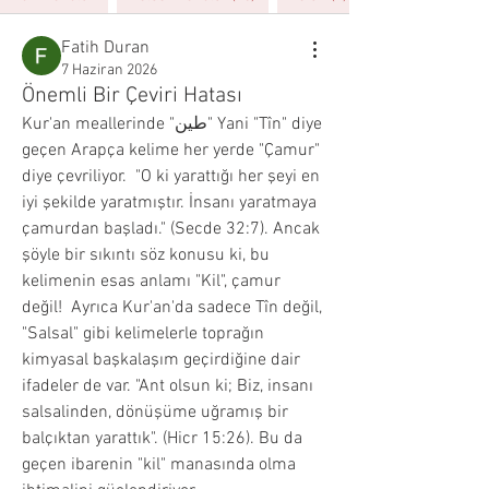
Fatih Duran
7 Haziran 2026
Önemli Bir Çeviri Hatası
Kur'an meallerinde "طين" Yani "Tîn" diye 
geçen Arapça kelime her yerde "Çamur" 
diye çevriliyor.  "O ki yarattığı her şeyi en 
iyi şekilde yaratmıştır. İnsanı yaratmaya 
çamurdan başladı." (Secde 32:7). Ancak 
şöyle bir sıkıntı söz konusu ki, bu 
kelimenin esas anlamı "Kil", çamur 
değil!  Ayrıca Kur'an'da sadece Tîn değil, 
"Salsal" gibi kelimelerle toprağın 
kimyasal başkalaşım geçirdiğine dair 
ifadeler de var. "Ant olsun ki; Biz, insanı 
salsalinden, dönüşüme uğramış bir 
balçıktan yarattık". (Hicr 15:26). Bu da 
geçen ibarenin "kil" manasında olma 