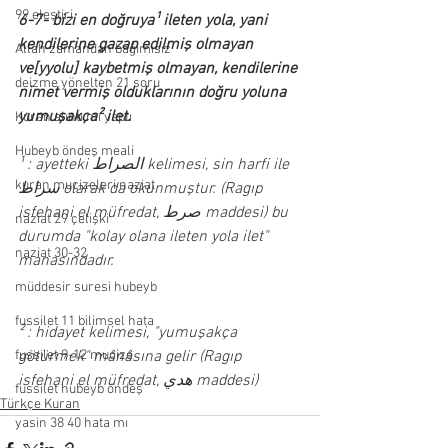
99 eleştiri
6-7- bizi en doğruya¹ ileten yola, yani 
kendilerine gazap edilmiş olmayan 
Allah zamandan bağımısız
ve[yyolu] kaybetmiş olmayan, kendilerine 
deizme yönelten 21 soru
nimet vermiş olduklarının doğru yoluna 
yumuşakça² ilet. 
Kuran alıntı mı yaptı
Hubeyb öndeş meali
¹ : ayetteki الصراط kelimesi, sin harfi ile 
kuran mucizeleri naziat
سراط olarak da okunmuştur. (Ragıp 
isfehani el müfredat, صرط maddesi) bu 
naziat 29 çelişki
durumda "kolay olana ileten yola ilet" 
naziat 30-32
manasındadır. 
müddesir suresi hubeyb
fussilet 11 bilimsel hata
² : hidayet kelimesi, "yumuşakça 
fussilet 9-12 mucize
götürmek" mânâsına gelir (Ragıp 
isfehani el müfredat, هدي maddesi)
fussilet hubeyb öndeş
Türkçe Kuran
yasin 38 40 hata mı