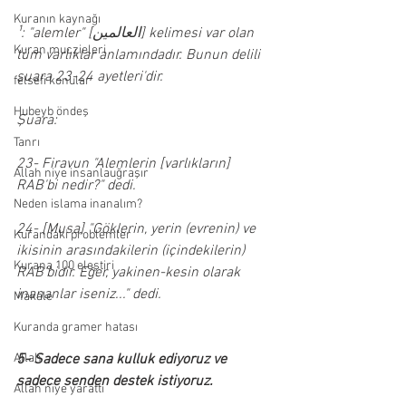
Kuranın kaynağı
¹: "alemler" [العالمين] kelimesi var olan 
Kuran muczieleri
tüm varlıklar anlamındadır. Bunun delili 
şuara 23-24 ayetleri'dir.
felsefi konular
Hubeyb öndeş
Şuara:
Tanrı
23- Firavun "Alemlerin [varlıkların] 
Allah niye insanlauğraşır
RAB'bi nedir?" dedi.
Neden islama inanalım?
24- [Musa] "Göklerin, yerin (evrenin) ve 
Kurandaki problemler
ikisinin arasındakilerin (içindekilerin) 
Kurana 100 eleştiri
RAB'bidir. Eğer, yakinen-kesin olarak 
inananlar iseniz..." dedi. 
Makale
Kuranda gramer hatası
Allah
5- Sadece sana kulluk ediyoruz ve 
sadece senden destek istiyoruz. 
Allah niye yarattı