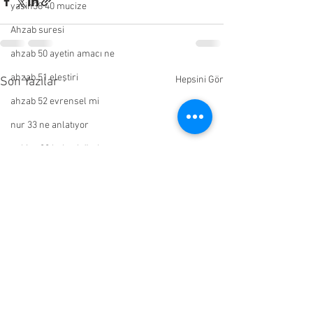
yasin38 40 mucize
Ahzab suresi
ahzab 50 ayetin amacı ne
ahzab 51 eleştiri
Hepsini Gör
Son Yazılar
ahzab 52 evrensel mi
nur 33 ne anlatıyor
enbiya 30 hubeyb öndeş
enbiya 104
KEHF 86
RAD SURESİ
tevbe 5 dine zorlama
tevbe 29
tevbe 31