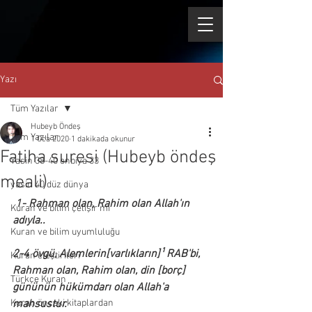
Yazı
Tüm Yazılar
Hubeyb Öndeş
Tüm Yazılar
1 Oca 2020
1 dakikada okunur
Fatiha suresi (Hubeyb öndeş
Yasin 38-40 enbiya 33
meali)
yasin 40 düz dünya
1- Rahman olan, Rahim olan Allah'ın 
Kuran ve bilim çelişir mi
adıyla.. 
Kuran ve bilim uyumluluğu
2-4 övgü, Alemlerin[varlıkların]¹ RAB'bi, 
Kuran eleştirileri
Rahman olan, Rahim olan, din [borç] 
Türkçe Kuran
gününün hükümdarı olan Allah'a 
Kuran önceki kitaplardan
mahsustur. 