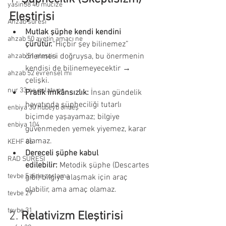
yasin38 40 mucize
Eleştirisi
Ahzab suresi
Mutlak şüphe kendi kendini 
ahzab 50 ayetin amacı ne
çürütür.
“Hiçbir şey bilinemez” 
önermesi doğruysa, bu önermenin 
ahzab 51 eleştiri
kendisi de bilinemeyecektir → 
ahzab 52 evrensel mi
çelişki.
nur 33 ne anlatıyor
Pratik imkânsızlık:
 İnsan gündelik 
hayatında şüpheciliği tutarlı 
enbiya 30 hubeyb öndeş
biçimde yaşayamaz; bilgiye 
enbiya 104
güvenmeden yemek yiyemez, karar 
alamaz.
KEHF 86
Dereceli şüphe kabul 
RAD SURESİ
edilebilir:
 Metodik şüphe (Descartes 
tevbe 5 dine zorlama
gibi) bilgiye ulaşmak için araç 
olabilir, ama amaç olamaz.
tevbe 29
tevbe 31
2. 
Relativizm Eleştirisi