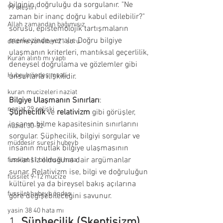
bilginin doğruluğu da sorgulanır. "Ne 
99 eleştiri
zaman bir inanç doğru kabul edilebilir?" 
Allah zamandan bağımısız
sorusu, epistemolojik tartışmaların 
merkezinde yer alır. Doğru bilgiye 
deizme yönelten 21 soru
ulaşmanın kriterleri, mantıksal geçerlilik, 
Kuran alıntı mı yaptı
deneysel doğrulama ve gözlemler gibi 
Hubeyb öndeş meali
unsurlarla ilişkilidir.
kuran mucizeleri naziat
Bilgiye Ulaşmanın Sınırları
: 
naziat 29 çelişki
Şüphecilik
 ve 
relativizm
 gibi görüşler, 
insanın bilme kapasitesinin sınırlarını 
naziat 30-32
sorgular. Şüphecilik, bilgiyi sorgular ve 
müddesir suresi hubeyb
insanın mutlak bilgiye ulaşmasının 
imkansız olduğuna dair argümanlar 
fussilet 11 bilimsel hata
sunar. Relativizm ise, bilgi ve doğruluğun 
fussilet 9-12 mucize
kültürel ya da bireysel bakış açılarına 
fussilet hubeyb öndeş
göre değişebileceğini savunur.
yasin 38 40 hata mı
1. 
Şüphecilik (Skeptisizm) 