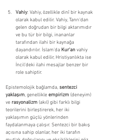
Vahiy
: Vahiy, özellikle dinî bir kaynak 
olarak kabul edilir. Vahiy, Tanrı'dan 
gelen doğrudan bir bilgi aktarımıdır 
ve bu tür bir bilgi, inananlar 
tarafından ilahi bir kaynağa 
dayandırılır. İslam'da 
Kur'an
 vahiy 
olarak kabul edilir, Hristiyanlıkta ise 
İncil'deki ilahi mesajlar benzer bir 
role sahiptir.
Epistemolojik bağlamda, 
sentezci 
yaklaşım
, genellikle 
empirizm
 (deneyim) 
ve 
rasyonalizm
 (akıl) gibi farklı bilgi 
teorilerini birleştirerek, her iki 
yaklaşımın güçlü yönlerinden 
faydalanmaya çalışır. Sentezci bir bakış 
açısına sahip olanlar, her iki tarafın 
mutlak doğrularını ve eksikliklerini göz 