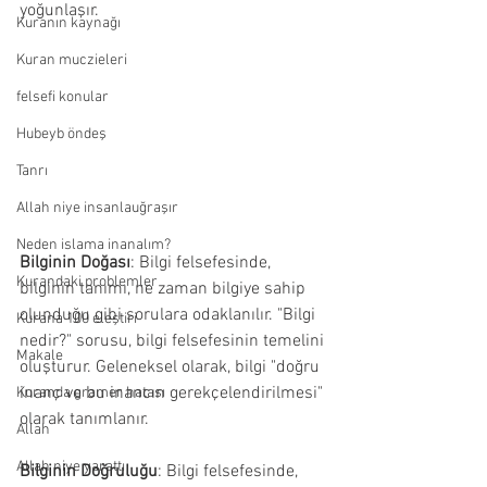
yoğunlaşır.
Kuranın kaynağı
Kuran muczieleri
felsefi konular
Hubeyb öndeş
Tanrı
Allah niye insanlauğraşır
Neden islama inanalım?
Bilginin Doğası
: Bilgi felsefesinde, 
Kurandaki problemler
bilginin tanımı, ne zaman bilgiye sahip 
olunduğu gibi sorulara odaklanılır. "Bilgi 
Kurana 100 eleştiri
nedir?" sorusu, bilgi felsefesinin temelini 
Makale
oluşturur. Geleneksel olarak, bilgi "doğru 
inanç ve bu inancın gerekçelendirilmesi" 
Kuranda gramer hatası
olarak tanımlanır. 
Allah
Allah niye yarattı
Bilginin Doğruluğu
: Bilgi felsefesinde, 