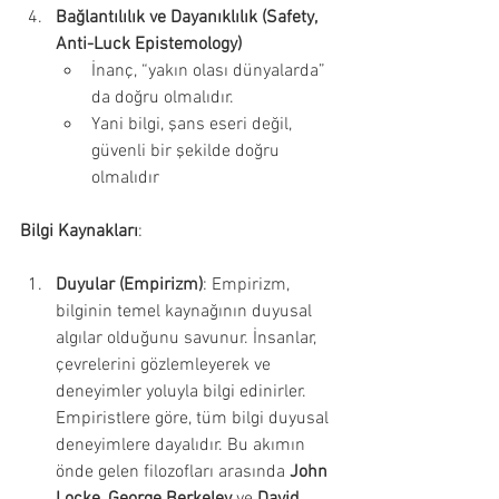
Bağlantılılık ve Dayanıklılık (Safety, 
Anti-Luck Epistemology)
İnanç, “yakın olası dünyalarda” 
da doğru olmalıdır.
Yani bilgi, şans eseri değil, 
güvenli bir şekilde doğru 
olmalıdır
Bilgi Kaynakları
:
Duyular (Empirizm)
: Empirizm, 
bilginin temel kaynağının duyusal 
algılar olduğunu savunur. İnsanlar, 
çevrelerini gözlemleyerek ve 
deneyimler yoluyla bilgi edinirler. 
Empiristlere göre, tüm bilgi duyusal 
deneyimlere dayalıdır. Bu akımın 
önde gelen filozofları arasında 
John 
Locke
, 
George Berkeley
 ve 
David 