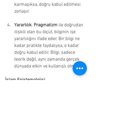
karmaşıksa, doğru kabul edilmesi 
zorlaşır.
Yararlılık
: 
Pragmatizm
 ile doğrudan 
ilişkili olan bu ölçüt, bilginin işe 
yararlılığını ifade eder. Bir bilgi ne 
kadar pratikte faydalıysa, o kadar 
doğru kabul edilir. Bilgi, sadece 
teorik değil, aynı zamanda gerçek 
dünyada etkin ve kullanışlı olmalıdır.
İslam Epistemolojisi
:
Bilgi Kaynakları
Duyu
Dış dünyanın bilgisini verir.
Normal şartlarda güvenilir 
kabul edilir, fakat yanılmaya ve 