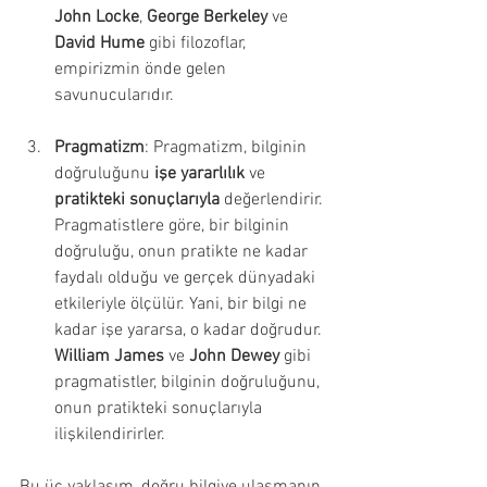
John Locke
, 
George Berkeley
 ve 
David Hume
 gibi filozoflar, 
empirizmin önde gelen 
savunucularıdır.
Pragmatizm
: Pragmatizm, bilginin 
doğruluğunu 
işe yararlılık
 ve 
pratikteki sonuçlarıyla
 değerlendirir. 
Pragmatistlere göre, bir bilginin 
doğruluğu, onun pratikte ne kadar 
faydalı olduğu ve gerçek dünyadaki 
etkileriyle ölçülür. Yani, bir bilgi ne 
kadar işe yararsa, o kadar doğrudur. 
William James
 ve 
John Dewey
 gibi 
pragmatistler, bilginin doğruluğunu, 
onun pratikteki sonuçlarıyla 
ilişkilendirirler.
Bu üç yaklaşım, doğru bilgiye ulaşmanın 