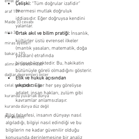
enfal 39
Çelişki:
 “Tüm doğrular izafidir” 
önermesi mutlak doğruluk 
araf 179
iddiasıdır. Eğer doğruysa kendini 
Maide 33 cevabı
yalanlar.
nisa 34
Ortak akıl ve bilim pratiği:
 İnsanlık, 
kültürler üstü evrensel ilkeler 
miras ayetleri
(mantık yasaları, matematik, doğa 
bakara 193
yasaları) etrafında 
birleşebilmektedir. Bu, hakikatin 
alimran suresi meali
bütünüyle göreli olmadığını gösterir.
dağlar depremleri önler
Etik ve hukuk açısından 
yıkıcıdır:
 Eğer her şey göreliyse 
celal şengöre cevap
adalet, insan hakları, zulüm gibi 
kuranda yuvarlak dünya
kavramlar anlamsızlaşır.
kuranda dünya düz değil
Bilgi felsefesi, insanın dünyayı nasıl 
Parakletos
algıladığı, bilgiyi nasıl edindiği ve bu 
bilgilerin ne kadar güvenilir olduğu 
konusunda derinlemesine bir analiz 