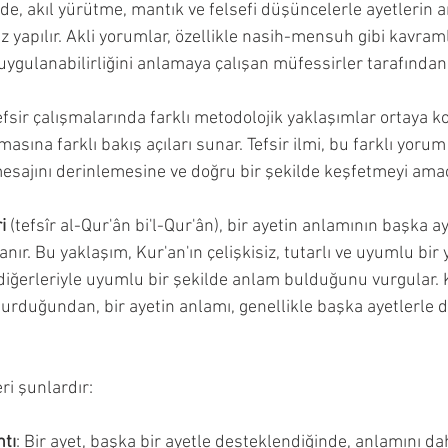
de, akıl yürütme, mantık ve felsefi düşüncelerle ayetlerin 
 yapılır. Akli yorumlar, özellikle nasih-mensuh gibi kavramla
gulanabilirliğini anlamaya çalışan müfessirler tarafından te
fsir çalışmalarında farklı metodolojik yaklaşımlar ortaya ko
masına farklı bakış açıları sunar. Tefsir ilmi, bu farklı yoru
 mesajını derinlemesine ve doğru bir şekilde keşfetmeyi amaç
i
 (tefsîr al-Qur'ân bi'l-Qur'ân), bir ayetin anlamının başka ay
ır. Bu yaklaşım, Kur'an'ın çelişkisiz, tutarlı ve uyumlu bir y
n diğerleriyle uyumlu bir şekilde anlam bulduğunu vurgular. 
turduğundan, bir ayetin anlamı, genellikle başka ayetlerle d
ri şunlardır:
ntı
: Bir ayet, başka bir ayetle desteklendiğinde, anlamını da