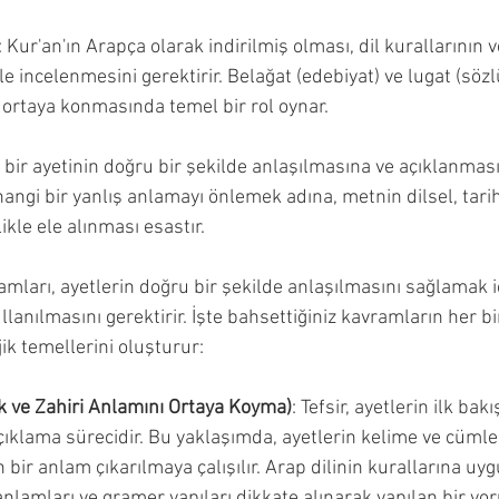
: Kur'an'ın Arapça olarak indirilmiş olması, dil kurallarının v
le incelenmesini gerektirir. Belağat (edebiyat) ve lugat (sözlü
ortaya konmasında temel bir rol oynar.
r bir ayetinin doğru bir şekilde anlaşılmasına ve açıklanmas
hangi bir yanlış anlamayı önlemek adına, metnin dilsel, tarih
likle ele alınması esastır.
amları, ayetlerin doğru bir şekilde anlaşılmasını sağlamak iç
lanılmasını gerektirir. İşte bahsettiğiniz kavramların her biri
ik temellerini oluşturur:
ık ve Zahiri Anlamını Ortaya Koyma)
: Tefsir, ayetlerin ilk bak
çıklama sürecidir. Bu yaklaşımda, ayetlerin kelime ve cümle 
ir anlam çıkarılmaya çalışılır. Arap dilinin kurallarına uyg
anlamları ve gramer yapıları dikkate alınarak yapılan bir yo