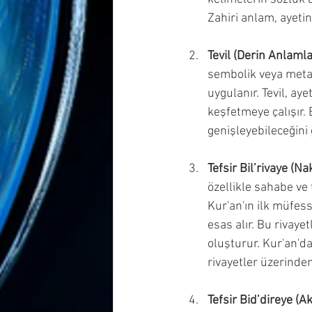
Zahiri anlam, ayetin
Tevil (Derin Anlaml
sembolik veya metaf
uygulanır. Tevil, aye
keşfetmeye çalışır. 
genişleyebileceğini 
Tefsir Bil’rivaye (Nak
özellikle sahabe ve t
Kur'an'ın ilk müfes
esas alır. Bu rivaye
oluşturur. Kur'an'da
rivayetler üzerinde
Tefsir Bid’direye (Ak