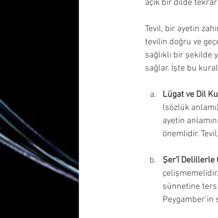
açık bir dilde tekrar
Tevil, bir ayetin za
tevilin doğru ve geçer
sağlıklı bir şekilde
sağlar. İşte bu kura
Lügat ve Dil K
(sözlük anlamı)
ayetin anlamın
önemlidir. Tevi
Şer'î Delillerl
çelişmemelidir. 
sünnetine ters 
Peygamber’in sü