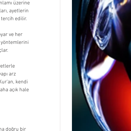
anlamı üzerine 
rı, ayetlerin 
rcih edilir. 
yar ve her 
m yöntemlerini 
lar.
etlerle 
apı arz 
Kur'an, kendi 
aha açık hale 
ha doğru bir 