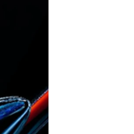
deizme yönelten 21 soru
Kura
naziat 29 çelişki
naziat 30-32