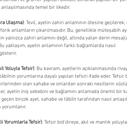
 anlaşılmasında temel bir ilkedir.
ara Ulaşma)
: Tevil, ayetin zahiri anlamının ötesine geçilerek,
orik anlamların çıkarılmasıdır. Bu, genellikle müteşabih ay
tin yalnızca zahiri anlamını değil, altında yatan derin mesajla
Bu yaklaşım, ayetin anlamının farklı bağlamlarda nasıl 
gösterir.
il Yoluyla Tefsir)
: Bu kavram, ayetlerin açıklanmasında rivay
âbiînin yorumlarına dayalı yapılan tefsiri ifade eder. Tefsir bi
sirlerinden olan sahabe ve onlardan sonraki nesillerin sözlü
tler, ayetin iniş sebebini ve bağlamını anlamada önemli bir 
 geçen birçok ayet, sahabe ve tâbiîn tarafından nasıl anlaşıl
n yorumlanır.
li Yorumlarla Tefsir)
: Tefsir bid’direye, akıl ve mantık yoluyl