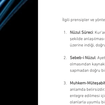
 İlgili prensipler ve yön
Nüzul Süreci
: Kur'a
şekilde anlaşılması 
üzerine indiği, doğru 
Sebeb-i Nüzul
: Aye
olmasından kaynakla
sapmadan doğru bir
Muhkem-Müteşabi
anlamda belirsizdir.
entegre edilmesi iç
olanlarla uyumlu bi