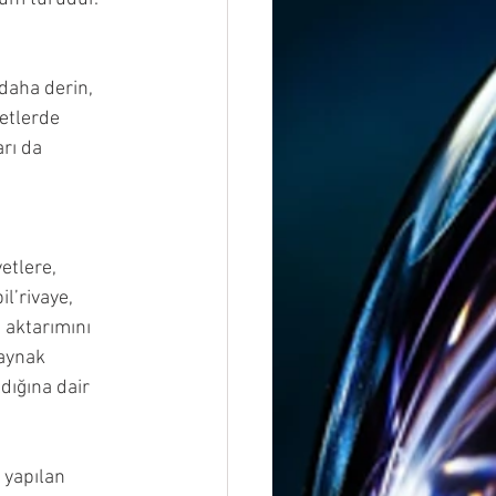
 daha derin, 
etlerde 
rı da 
etlere, 
l’rivaye, 
 aktarımını 
kaynak 
dığına dair 
a yapılan 