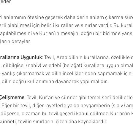
 eder.
hiri anlamının ötesine geçerek daha derin anlam çıkarma süre
li olabilmesi için belirli kurallar ve sınırlar vardır. Bu kurall
 yapılabilmesini ve Kur'an’ın mesajını doğru bir biçimde yans
lların detaylar
urallarına Uygunluk
: Tevil, Arap dilinin kurallarına, özellikle 
, dilbilgisel (nahiv) ve edebî (belağat) kurallara uygun olmalı
ı yanlış çıkarmamak ve dilin inceliklerinden sapmamak için 
l, dilin doğru kullanımına dayanarak yapılmalıdır.
e Çelişmeme
: Tevil, Kur'an ve sünnet gibi temel şer'î delillerle
Eğer bir tevil, diğer  ayetlerle ya da peygamberin (s.a.v.) ame
düşerse, o zaman bu tevil geçerli kabul edilmez. Kur'an'ın k
nneti, tevilin sınırlarını çizen ana kaynaklardır.