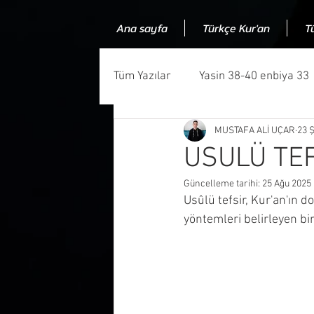
Ana sayfa
Türkçe Kur'an
T
Tüm Yazılar
Yasin 38-40 enbiya 33
MUSTAFA ALİ UÇAR
23 
Kuran ve bilim uyumluluğu
Ku
USULÜ TE
Güncelleme tarihi:
25 Ağu 2025
Kuranın kaynağı
Kuran muczi
Usûlü tefsir, Kur'an'ın d
yöntemleri belirleyen bir
Allah niye insanlauğraşır
Ned
Makale
Kuranda gramer hata