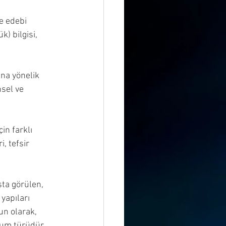
e edebi 
k) bilgisi, 
ına yönelik 
sel ve 
in farklı 
, tefsir 
ışta görülen, 
yapıları 
un olarak, 
rum türüdür. 