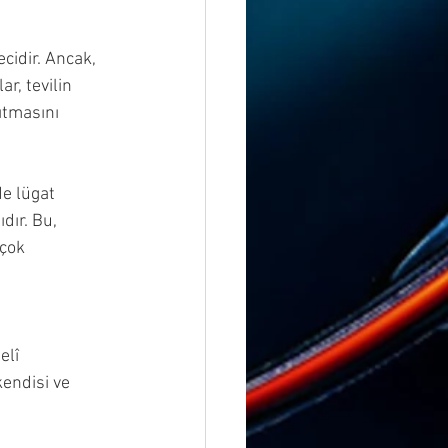
cidir. Ancak, 
ar, tevilin 
ıtmasını 
de lügat 
dır. Bu, 
çok 
 
lî  
endisi ve 