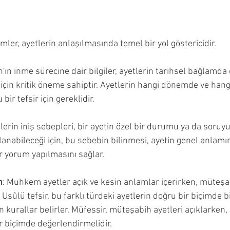
temler, ayetlerin anlaşılmasında temel bir yol göstericidir. 
n'ın inme sürecine dair bilgiler, ayetlerin tarihsel bağlamda 
için kritik öneme sahiptir. Ayetlerin hangi dönemde ve hangi
bir tefsir için gereklidir.
tlerin iniş sebepleri, bir ayetin özel bir durumu ya da soruyu 
nabileceği için, bu sebebin bilinmesi, ayetin genel anlamı
 yorum yapılmasını sağlar.
h
: Muhkem ayetler açık ve kesin anlamlar içerirken, müteşab
 Usûlü tefsir, bu farklı türdeki ayetlerin doğru bir biçimde bi
in kurallar belirler. Müfessir, müteşabih ayetleri açıklarke
r biçimde değerlendirmelidir.