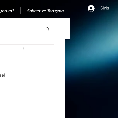
Giriş
ıyorum?
Sohbet ve Tartışma
dan
sel 
00 eleştiri
 zamandan bağımısız