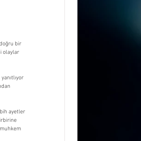
doğru bir 
 olaylar 
yanıtlıyor 
ndan 
ih ayetler 
rbirine 
n, muhkem 