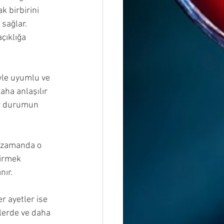
k birbirini 
sağlar. 
çıklığa 
iyle uyumlu ve 
aha anlaşılır 
bir durumun 
nı zamanda o 
dirmek 
nır.
r ayetler ise 
llerde ve daha 