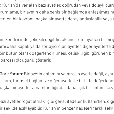
. Kur'an'da yer alan bazı ayetler, doğrudan veya dolaylı olara
yorumlama, bir ayetin daha geniş bir bağlamda anlaşılmasını 
verilen bir kavram, başka bir ayette detaylandırılabilir veya a
an, kendi içinde çelişkili değildir; aksine, tüm ayetleri birbir
mı daha kapalı ya da zorlayıcı olan ayetler, diğer ayetlerle d
n bir bütün olarak değerlendirilmesi, çelişkili gibi görünen 
parçası olduğunu gösterir.
 Göre Yorum
: Bir ayetin anlamını yalnızca o ayetle değil, ay
ortam, tarihsel bağlam ve diğer ayetlerle birlikte değerlen
, başka bir ayetle tamamlandığında, daha açık bir anlam kaza
bazı ayetler "öğüt almak" gibi genel ifadeler kullanırken, diğe
şekilde açıklayabilir. Kur'an’ın benzer ifadeleri farklı şeki