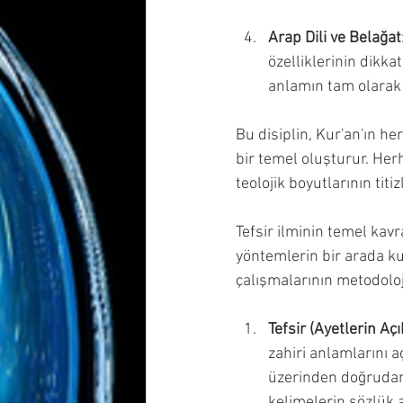
Arap Dili ve Belağat
özelliklerinin dikkat
anlamın tam olarak 
Bu disiplin, Kur'an'ın he
bir temel oluşturur. Her
teolojik boyutlarının titiz
Tefsir ilminin temel kavr
yöntemlerin bir arada kul
çalışmalarının metodoloj
Tefsir (Ayetlerin Aç
zahiri anlamlarını a
üzerinden doğrudan b
kelimelerin sözlük 