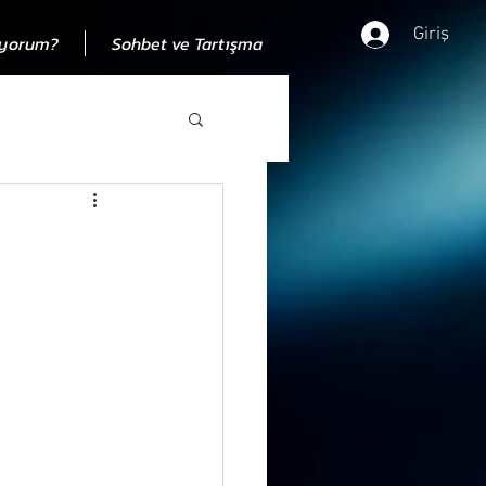
Giriş
ıyorum?
Sohbet ve Tartışma
dan
00 eleştiri
 zamandan bağımısız