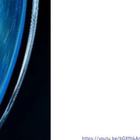
https://youtu.be/bGXftl4A