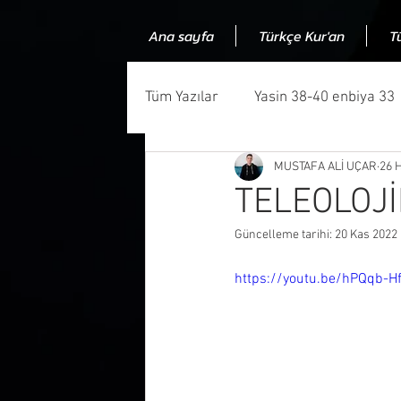
Ana sayfa
Türkçe Kur'an
T
Tüm Yazılar
Yasin 38-40 enbiya 33
MUSTAFA ALİ UÇAR
26 
Kuran ve bilim uyumluluğu
Ku
TELEOLOJİ
Güncelleme tarihi:
20 Kas 2022
Kuranın kaynağı
Kuran muczi
https://youtu.be/hPQqb-
Allah niye insanlauğraşır
Ned
Makale
Kuranda gramer hata