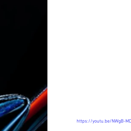
deizme yönelten 21 soru
Kura
naziat 29 çelişki
naziat 30-32
https://youtu.be/NWgB-MD