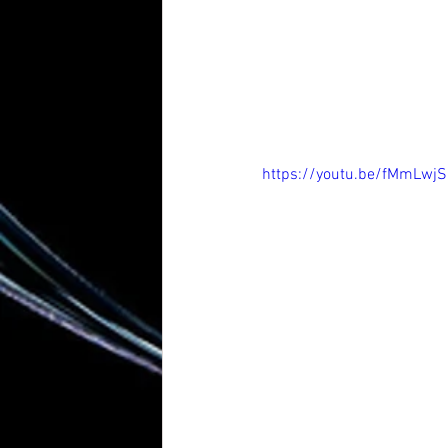
https://youtu.be/fMmLwj