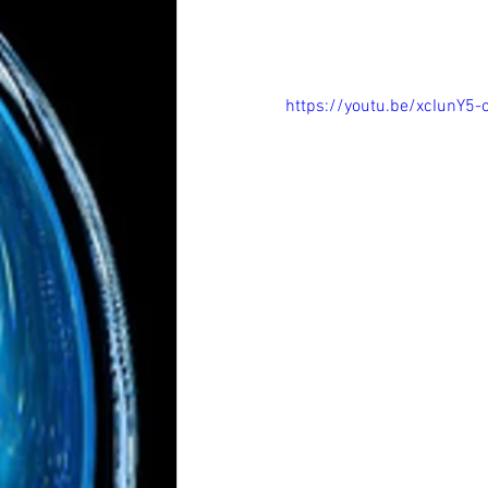
https://youtu.be/xcIunY5