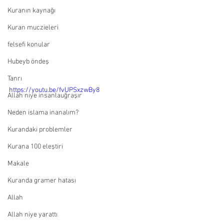
Kuranın kaynağı
Kuran muczieleri
felsefi konular
Hubeyb öndeş
Tanrı
https://youtu.be/fvUPSxzwBy8
Allah niye insanlauğraşır
Neden islama inanalım?
Kurandaki problemler
Kurana 100 eleştiri
Makale
Kuranda gramer hatası
Allah
Allah niye yarattı