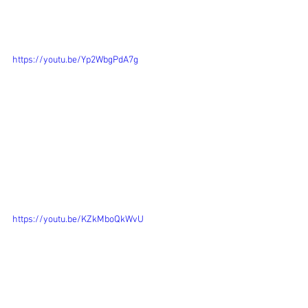
https://youtu.be/Yp2WbgPdA7g
https://youtu.be/KZkMboQkWvU