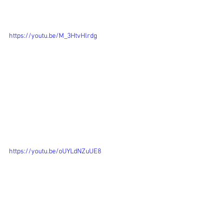
https://youtu.be/M_3HtvHlrdg
https://youtu.be/oUYLdNZuUE8