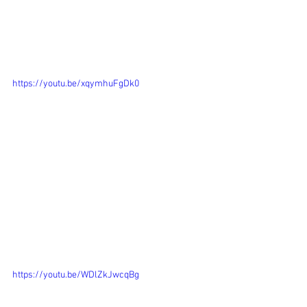
https://youtu.be/xqymhuFgDk0
https://youtu.be/WDlZkJwcqBg