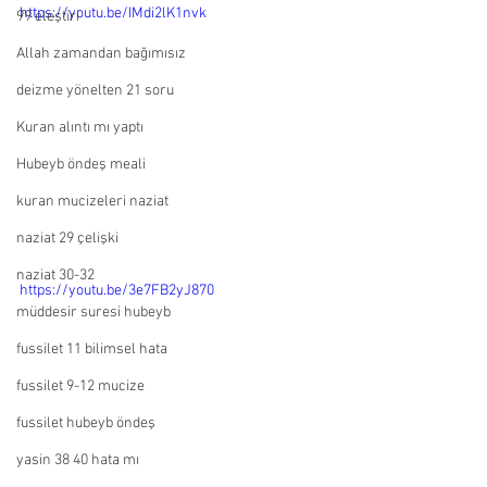
https://youtu.be/IMdi2lK1nvk
99 eleştiri
Allah zamandan bağımısız
deizme yönelten 21 soru
Kuran alıntı mı yaptı
Hubeyb öndeş meali
kuran mucizeleri naziat
naziat 29 çelişki
naziat 30-32
https://youtu.be/3e7FB2yJ870
müddesir suresi hubeyb
fussilet 11 bilimsel hata
fussilet 9-12 mucize
fussilet hubeyb öndeş
yasin 38 40 hata mı