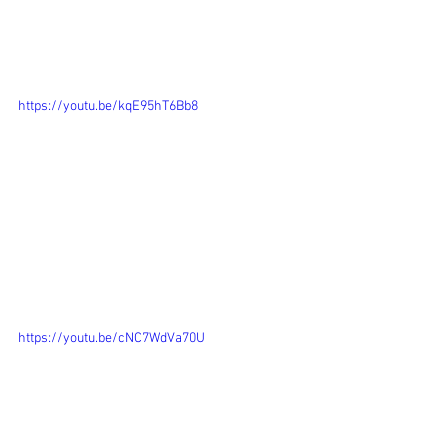
https://youtu.be/kqE95hT6Bb8
https://youtu.be/cNC7WdVa70U