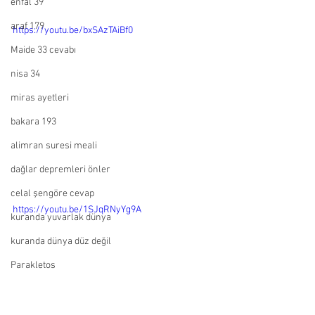
enfal 39
araf 179
https://youtu.be/bxSAzTAiBf0
Maide 33 cevabı
nisa 34
miras ayetleri
bakara 193
alimran suresi meali
dağlar depremleri önler
celal şengöre cevap
https://youtu.be/1SJqRNyYg9A
kuranda yuvarlak dünya
kuranda dünya düz değil
Parakletos