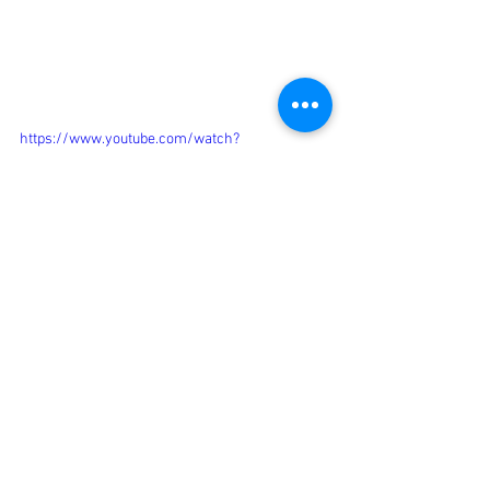
https://www.youtube.com/watch?
v=lkFfUyrYUQg
https://youtu.be/rQxxlbF5nCI