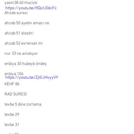
yasin38 40 mucize
https://youtu.be/I5QzIJ06cFc
Ahzab suresi
ahzab 50 ayetin amacı ne
ahzab 51 eleştiri
ahzab 52 evrensel mi
nur 33 ne anlatıyor
enbiya 30 hubeyb öndeş
enbiya 104
https://youtu.be/ZjlGJHvyyVY
KEHF 86
RAD SURESİ
tevbe 5 dine zorlama
tevbe 29
tevbe 31